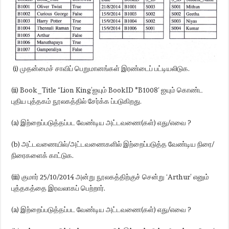
(i) முதன்மைச் சாவிப் பெறுமானங்கள் இரண்டைப் பட்டியலிடுக.
(ii) Book_Title “Lion King’ஐயும் BookID *B1008′ ஐயும் கொண்ட
புதிய புத்தகம் நூலகத்தில் சேர்க்க ப்படுகிறது.
(a) இற்றைப்படுத்தப்பட வேண்டிய அட்டவணை(கள்) எது/எவை ?
(b) அட்டவணையில்/அட்டவணைகளில் இற்றைப்படுத்த வேண்டிய நிரை/
நிரைகளைக் காட்டுக.
(iii) குமார் 25/10/2014 அன்று நூலகத்திற்குச் சென்று ‘Arthur’ எனும்
புத்தகத்தை இரவலாகப் பெற்றார்.
(a) இற்றைப்படுத்தப்பட வேண்டிய அட்டவணை(கள்) எது/எவை ?