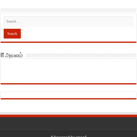
IT அவலம்