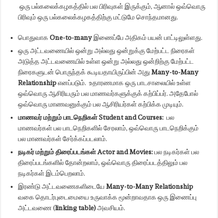
ஒரு பல்கலைக்கழகத்தில் பல பிரிவுகள் இருக்கும், ஆனால் ஒவ்வொரு
பிரிவும் ஒரு பல்கலைக்கழகத்திற்கு மட்டுமே சொந்தமானது.
பொதுவாக
One-to-many
இணைப்பே அதிகம் பயன் பாட்டிலுள்ளது.
ஒரு அட்டவணையில் ஒன்று அல்லது ஒன்றுக்கு மேற்பட்ட நிரைகள்
அடுத்த அட்டவணையில் உள்ள ஒன்று அல்லது ஒன்றிற்கு மேற்பட்ட
நிரைகளுடன் பொருந்தக் கூடியதாயிருப்பின் அது
Many-to-Many
Relationship
எனப்படும்.
உதாரணமாக ஒரு பாடசாலையில் உள்ள
ஒவ்வொரு ஆசிரியரும் பல மாணவர்களுக்குக் கற்பிப்பர். அதேபோல்
ஒவ்வொரு மாணவனுக்கும் பல ஆசிரியர்கள் கற்பிக்க முடியும்.
மாணவர் மற்றும் பாடநெறிகள்
Student and Courses:
பல
மாணவர்கள் பல பாடநெறிகளில் சேரலாம், ஒவ்வொரு பாடநெறிக்கும்
பல மாணவர்கள் சேர்க்கப்படலாம்.
நடிகர் மற்றும் திரைப்படங்கள்
Actor and Movies:
பல நடிகர்கள் பல
திரைப்படங்களில் தோன்றலாம், ஒவ்வொரு திரைப்படத்திலும் பல
நடிகர்கள் இடம்பெறலாம்.
இரண்டு அட்டவணைகளிடையே
Many-to-Many Relationship
வகை தொடர்புடைமையை உருவாக்க
மூன்றாவதாக ஒரு இணைப்பு
அட்டவணை (
linking table)
அவசியம்.