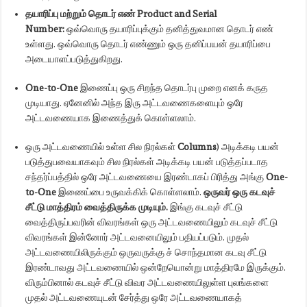
தயாரிப்பு மற்றும் தொடர் எண்
Product and Serial
Number:
ஒவ்வொரு தயாரிப்புக்கும் தனித்துவமான தொடர் எண்
உள்ளது. ஒவ்வொரு தொடர் எண்ணும் ஒரு தனிப்பயன் தயாரிப்பை
அடையாளப்படுத்துகிறது.
One-to-One
இணைப்பு ஒரு சிறந்த தொடர்பு முறை எனக் கருத
முடியாது. ஏனேனில் அந்த இரு அட்டவணைகளையும் ஒரே
அட்டவணையாக இணைத்துக் கொள்ளலாம்.
ஒரு அட்டவணையில் உள்ள சில நிரல்கள்
Columns
) அடிக்கடி பயன்
படுத்துபவையாகவும் சில நிரல்கள் அடிக்கடி பயன் படுத்தப்படாத
சந்தர்ப்பத்தில் ஒரே அட்டவணையை இரண்டாகப் பிரித்து அங்கு
One-
to-One
இணைப்பை உருவக்கிக் கொள்ளலாம்.
ஒருவர் ஒரு கடவுச்
சீட்டு மாத்திரம் வைத்திருக்க முடியும்.
இங்கு கடவுச் சீட்டு
வைத்திருப்பவரின் விவரங்கள் ஒரு அட்டவணையிலும் கடவுச் சீட்டு
விவரங்கள் இன்னோர் அட்டவனையிலும் பதியப்படும். முதல்
அட்டவணையிலிருக்கும் ஒருவருக்கு ச் சொந்தமான கடவு சீட்டு
இரண்டாவது அட்டவணையில் ஒன்றேயொன்று மாத்திரமே இருக்கும்.
விரும்பினால் கடவுச் சீட்டு விவர அட்டவணையிலுள்ள புலங்களை
முதல் அட்டவணையுடன் சேர்த்து ஒரே அட்டவணையாகத்