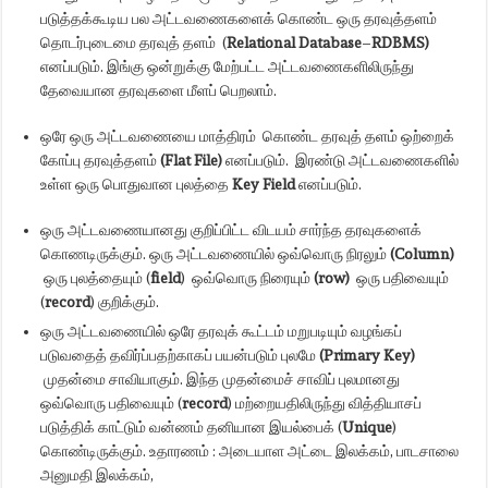
படுத்தக்கூடிய பல அட்டவணைகளைக் கொண்ட ஒரு தரவுத்தளம்
தொடர்புடைமை தரவுத் தளம் (
Relational Database
–
RDBMS)
எனப்படும். இங்கு ஒன்றுக்கு மேற்பட்ட அட்டவணைகளிலிருந்து
தேவையான தரவுகளை மீளப் பெறலாம்.
ஒரே ஒரு அட்டவணையை மாத்திரம் கொண்ட தரவுத் தளம் ஒற்றைக்
கோப்பு தரவுத்தளம்
(Flat File)
எனப்படும். இரண்டு அட்டவணைகளில்
உள்ள ஒரு பொதுவான புலத்தை
Key Field
எனப்படும்.
ஒரு அட்டவணையானது குறிப்பிட்ட விடயம் சார்ந்த தரவுகளைக்
கொணடிருக்கும். ஒரு அட்டவணையில் ஒவ்வொரு நிரலும்
(Column)
ஒரு புலத்தையும் (
field
) ஒவ்வொரு நிரையும்
(row)
ஒரு பதிவையும்
(
record
) குறிக்கும்.
ஒரு அட்டவணையில் ஒரே தரவுக் கூட்டம் மறுபடியும் வழங்கப்
படுவதைத் தவிர்ப்பதற்காகப் பயன்படும் புலமே
(Primary Key)
முதன்மை சாவியாகும். இந்த முதன்மைச் சாவிப் புலமானது
ஒவ்வொரு பதிவையும் (
record
) மற்றையதிலிருந்து வித்தியாசப்
படுத்திக் காட்டும் வன்ணம் தனியான இயல்பைக் (
Unique
)
கொண்டிருக்கும். உதாரணம் : அடையாள அட்டை இலக்கம், பாடசாலை
அனுமதி இலக்கம்,