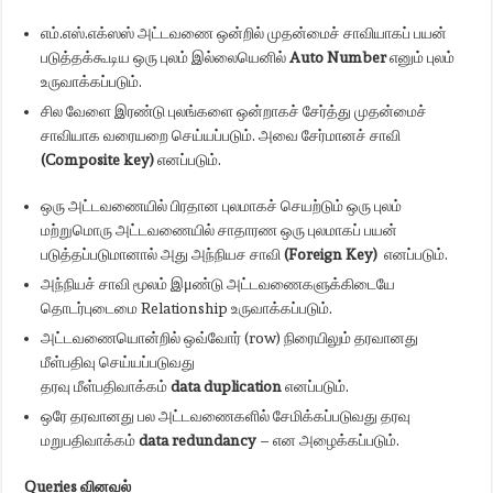
எம்.எஸ்.எக்ஸஸ் அட்டவணை ஒன்றில் முதன்மைச் சாவியாகப் பயன்
படுத்தக்கூடிய ஒரு புலம் இல்லையெனில்
Auto Number
எனும் புலம்
உருவாக்கப்படும்.
சில வேளை இரண்டு புலங்களை ஒன்றாகச் சேர்த்து முதன்மைச்
சாவியாக வரையறை செய்யப்படும். அவை சேர்மானச் சாவி
(Composite key)
எனப்படும்.
ஒரு அட்டவணையில் பிரதான புலமாகச் செயற்டும் ஒரு புலம்
மற்றுமொரு அட்டவணையில் சாதாரண ஒரு புலமாகப் பயன்
படுத்தப்படுமானால் அது அந்நியச சாவி
(Foreign Key)
எனப்படும்.
அந்நியச் சாவி மூலம் இμண்டு அட்டவணைகளுக்கிடையே
தொடர்புடைமை Relationship உருவாக்கப்படும்.
அட்டவணையொன்றில் ஒவ்வோர் (row) நிரையிலும் தரவானது
மீள்பதிவு செய்யப்படுவது
தரவு மீள்பதிவாக்கம்
data duplication
எனப்படும்.
ஒரே தரவானது பல அட்டவணைகளில் சேமிக்கப்படுவது தரவு
மறுபதிவாக்கம்
data redundancy
– என அழைக்கப்படும்.
Queries
வினவல்