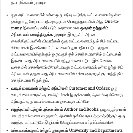
தயாரிக்கவும் முடியும்
ஒரு அட்டவணையில் உள்ள ஒரு பதிவு அடுத்த அட்டவணையிலுள்ள
ஒன்றுக்கு மேற்பட்ட பதிவுகளுடன் பொருந்துமாயின் அது
One-to-
many
இணைப்பு என்ப்படும். உதாரணமாக
ஒருவர் ஐந்து சிம்
அட்டைகள் வைத்திருக்க முடியும்
. இங்கு சிம் அட்டை
வைத்திருப்பவரின் விவரங்கள் ஒரு அட்டவணையிலும் சிம் அட்டை
விவரங்கள் இன்னோர் அட்டவனையிலும் பதியப்படும். முதல்
அட்டவணையிலிருக்கும் ஒருவருக்குச் சொந்தமானசிம் அட்டைகள்
இரண்டாவது அட்டவணையில் ஐந்து காணப்படும். இன்னொரு
வகையில் சொன்னால் இரண்டாவது அட்டவணையில் உள்ள ஐந்து சிம்
அட்டைகள் முதலாவது அட்டவனையில் உள்ள ஒருவருக்கு மாத்திரமே
சொந்தமாக இருக்கும்.
வாடிக்கையாளர் மற்றும் ஆர்டர்கள்
Customer and Orders:
ஒரு
வாடிக்கையாளருக்கு பல ஆர்டர்கள் இருக்கலாம், ஆனால் ஒவ்வொரு
ஆர்டரும் ஒரு வாடிக்கையாளருடையது மட்டுமே.
எழுத்தாளர் மற்றும் புத்தகங்கள்
Author and Books:
ஒரு எழுத்தாளர்
பல புத்தகங்களை எழுதலாம், ஆனால் ஒவ்வொரு புத்தகத்திற்கும் ஒரு
எழுத்தாளர் மட்டுமே இருப்பார் (பெரும்பாலான சந்தர்ப்பங்களில்).
பல்கலைக்கழகம் மற்றும் துறைகள்
University and Departments: