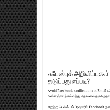
ஃபேஸ்புக் அறிவிப்புக
தடுப்பது எப்படி?
Avoid Facebook notifications in Email ஃபே
மின்னஞ்சலிற்கும் வந்து தொல்லை தருகிறதா?. 
அதற்கு டெஸ்க்டாப் பிரவுஸரில் Facebook தளத