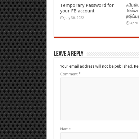
ஃபேஸ்ப
Temporary Password for
மின்ன
your FB account
தடுப்ப
July 30, 2022
April
Leave a Reply
Your email address will not be published.
Re
Comment
*
Name