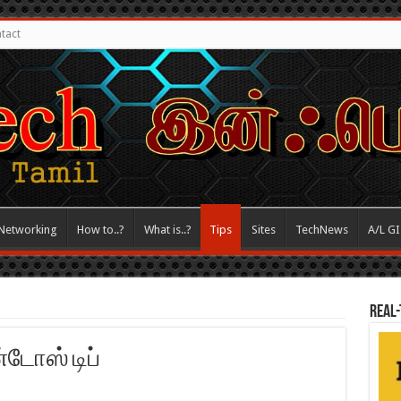
tact
Networking
How to..?
What is..?
Tips
Sites
TechNews
A/L G
REAL-
ோஸ் டிப்