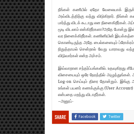
நீங்கள் கணீயில் ஏதோ வேலையாக் இருக்
அவ்விடத்திற்கு வந்து விடுகிறார். நீங்க
பார்த்து விடக் கூடாது என நினைகிறீர்கள்
மூடி விடலாம் என்கிறீர்களா?அதே போன்று 
வர நினைக்கிறீர்கள். கணினியின் இயக்கத்தை ந
கொண்டிருந்த அதே பைல்களையும் ப்ரோக்ரம
நிறுத்தாமல் சென்றால் வேறு யாராவது வந்த
விடுவார்கள் என்ற அச்சம்.
இவ்வாறான சந்தர்ப்பங்களில். உதவுகிறது கீப
விசையையும் ஒரே நேரத்தில் அழுத்துங்கள்.
Log-on செய்யும் திரை தோன்றும். இங்கு
உங்கள் பயனர் கணக்குக்கு (User Account)
என்பதை மறந்து விடாதீர்கள்.
–அனூப்-
Facebook
Twitter
Share