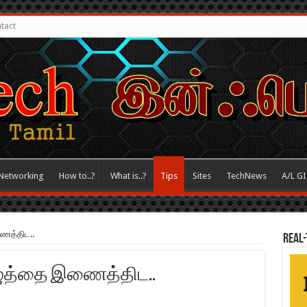
tact
Networking
How to..?
What is..?
Tips
Sites
TechNews
A/L G
த்திட..
REAL-
த்தை இணைத்திட..