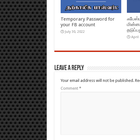
ஃபேஸ்ப
Temporary Password for
மின்ன
your FB account
தடுப்ப
July 30, 2022
April
Leave a Reply
Your email address will not be published.
Re
Comment
*