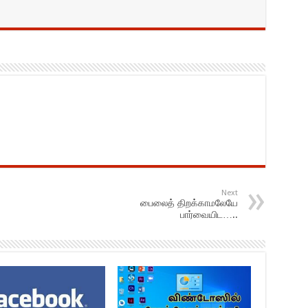
Next
பைலைத் திறக்காமலேயே
பார்வையிட…..