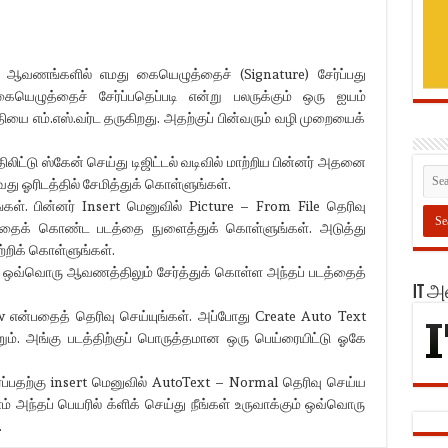
த ஆவணங்களில் எமது கையெழுத்தைச் (Signature) சேர்ப்பது
ழுத்தைச் சேர்ப்பதெப்படி என்று பலருக்கும் ஒரு ஐயம்
ியை எம்.எஸ்.வர்ட தருகிறது. அதற்குப் பின்வரும் வழி முறையைக்
ிட்டு ஸ்கேன் செய்து டிஜிட்டல் வடிவில் மாற்றிய பின்னர் அதனை
து ஓரிடத்தில் சேமித்துக் கொள்ளுங்கள்.
ங்கள். பின்னர் Insert மெனுவில் Picture – From File தெரிவு
்தைக் கொண்ட படத்தை நுளைத்துக் கொள்ளுங்கள். அடுத்து
ற்றிக் கொள்ளுங்கள்.
ம் ஒவ்வொரு ஆவணத்திலும் சேர்த்துக் கொள்ள அந்தப் படத்தைத்
IT 
w என்பதைத் தெரிவு செய்யுங்கள். அப்போது Create Auto Text
ம். அங்கு படத்திற்குப் பொருத்தமான ஒரு பெய்ரையிட்டு ஓகே
ப்பதற்கு insert மெனுவில் AutoText – Normal தெரிவு செய்ய
 அந்தப் பெயரில் க்ளிக் செய்து நீங்கள் உருவாக்கும் ஒவ்வொரு
.