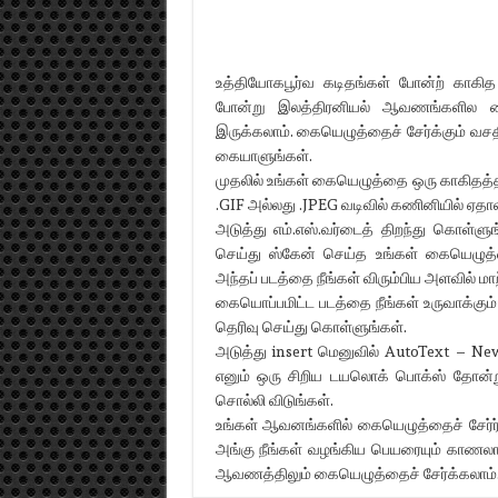
உத்தியோகபூர்வ கடிதங்கள் போன்ற் காகி
போன்று இலத்திரனியல் ஆவணங்களில கையெ
இருக்கலாம். கையெழுத்தைச் சேர்க்கும் வசத
கையாளுங்கள்.
முதலில் உங்கள் கையெழுத்தை ஒரு காகிதத்தில
.GIF அல்லது .JPEG வடிவில் கணினியில் ஏதாவ
அடுத்து எம்.எஸ்.வர்டைத் திறந்து கொள்ளு
செய்து ஸ்கேன் செய்த உங்கள் கையெழுத
அந்தப் படத்தை நீங்கள் விரும்பிய அளவில் மா
கையொப்பமிட்ட படத்தை நீங்கள் உருவாக்கு
தெரிவு செய்து கொள்ளுங்கள்.
அடுத்து insert மெனுவில் AutoText – Ne
எனும் ஒரு சிறிய டயலொக் பொக்ஸ் தோன்று
சொல்லி விடுங்கள்.
உங்கள் ஆவனங்களில் கையெழுத்தைச் சேர்ர்
அங்கு நீங்கள் வழங்கிய பெயரையும் காணலாம்
ஆவணத்திலும் கையெழுத்தைச் சேர்க்கலாம்