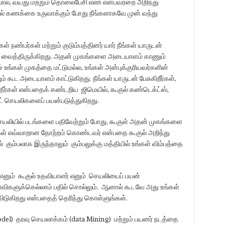
் , பால், வயது மற்றும் தொலைபேசி எண் என்பவர்றை அறிந்து
ுல் கணக்கை உருவாக்கும் போது நீங்களாகவே முன் வந்து
கள் நண்பர்கள் மற்றும் குடும்பத்தினர் யார் நீங்கள் யாருடன்
்து வைத்திருக்கிறது. அதன் முகங்களை அடையாளம் காணும்
் உங்கள் முகத்தை மட்டுமல்ல, உங்கள் அன்புக்குரியவர்களின்
 கூட அடையாளம் காட்டுகிறது. நீங்கள் யாருடன் பேசுகிறீர்கள்,
தீர்கள் என்பதைக் கண்டறிய ஜிமெயில், கூகுல் கண்டெக்ட்ஸ்,
ுட் செயலிகளைப் பயன்படுத்துகிறது.
செயலியில் படங்களை பதிவேற்றும் போது, கூகுள் அதன் முகங்களை
கள் எவ்வாறான தோற்றம் கொண்டவர் என்பதை கூகுல் அறிந்து
ும்பலாக இருந்தாலும் கும்பலுக்கு மத்தியில் உங்கள் விம்பத்தை
 எனும் கூகுல் உதவியாளர் எனும் செயலியைப் பயன்
 கேள்விகளுக்கெல்லாம் பதில் சொல்லும். ஆனால் கூடவே அது உங்கள்
விடுகிறது என்பதைத் தெரிந்து கொள்ளுங்கள்.
del) தரவு செயலாக்கம் (data Mining) மற்றும் பயனர் நடத்தை