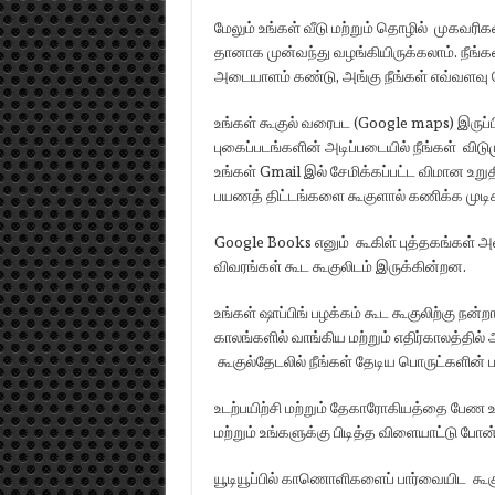
மேலும் உங்கள் வீடு மற்றும் தொழில் முகவரி
தானாக முன்வந்து வழங்கியிருக்கலாம். நீங்க
அடையாளம் கண்டு, அங்கு நீங்கள் எவ்வளவு ந
உங்கள் கூகுல் வரைபட (Google maps) இருப்ப
புகைப்படங்களின் அடிப்படையில் நீங்கள் விடு
உங்கள் Gmail இல் சேமிக்கப்பட்ட விமான உறுத
பயணத் திட்டங்களை கூகுளால் கணிக்க முடிக
Google Books எனும் கூகிள் புத்தகங்கள் அல
விவரங்கள் கூட கூகுலிடம் இருக்கின்றன.
உங்கள் ஷாப்பிங் பழக்கம் கூட கூகுலிற்கு நன்
காலங்களில் வாங்கிய மற்றும் எதிர்காலத்தில
கூகுல்தேடலில் நீங்கள் தேடிய பொருட்களின் ப
உடற்பயிற்சி மற்றும் தேகாரோகியத்தை பேண உ
மற்றும் உங்களுக்கு பிடித்த விளையாட்டு போன
யூடியூப்பில் காணொளிகளைப் பார்வையிட கூகுல