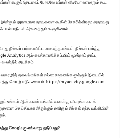
உங்கள் கூகுல் தேடலைப் போலவே உங்கள் வீடியோ வரலாறும் கூட
ல்ல. இன்னும் ஏராளமான தரவுகளை கூகிள் சேகரிக்கிறது: அதாவது
செயல்பாடுகள் அனைத்தும் கூகுலினால்
ு நீங்கள் பார்வையிட்ட வலைத்தளங்கள்; நீங்கள் பார்த்த
gle Analytics ஆல் கண்காணிக்கப்படும் மூன்றாம் தரப்பு
 அவற்றில் அடக்கம்.
ும் வரை இத் தகவல் உங்கள் எல்லா சாதனங்களுக்கும் இடையில்
னைத்து செயற்பாடுகளையும் https://myactivity.google.com
லும் உங்கள் ஆன்லைன் வங்கிக் கணக்கு விவரங்களைக்
தலான செய்தியாக இருக்கும் எனினும் நீங்கள் எந்த வங்கியின்
ம்.
ுந்து
Google
ஐ எவ்வாறு தடுப்பது
?