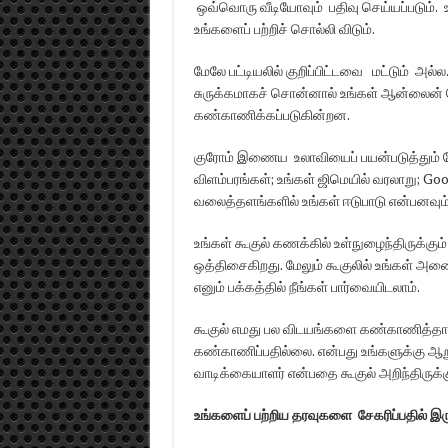
ஒவ்வொரு வீடியோவும் பதிவு செய்யப்படும். 
உங்களைப் பற்றிச் சொல்லி விடும்.
மேலே பட்டியலில் குறிப்பிட்டவை மட்டும் அ
சுருக்கமாகச் சொன்னால் உங்கள் ஆன்லைன் 
கண்காணிக்கப்படுகின்றன.
குரோம் இணைய உலாவியைப் பயன்படுத்தும் போத
விளம்பரங்கள்; உங்கள் ஜிமெயில் வரலாறு; Goo
வலைத்தளங்களில் உங்கள் ஈடுபாடு என்பனவும்
உங்கள் கூகுல் கணக்கில் உள்நுழைந்திருக்க
ஒத்திசைகிறது. மேலும் கூகுலில் உங்கள் அ
எனும் பக்கத்தில் நீங்கள் பார்வையிடலாம்.
கூகுல் எமது பல விடயங்களை கண்காணித்தா
கண்காணிப்பதில்லை. என்பது உங்களுக்கு ஆறு
வாடிக்கையாளர் என்பதை கூகுல் அறிந்திருக்கு
உங்களைப் பற்றிய தரவுகளை சேகரிப்பதில் இர