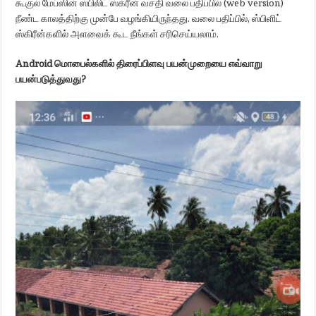
கூகுல் மேப்ஸின் ஸ்பிலிட் ஸ்க்ரீன் வசதி வலை பதிப்பில் (web version)
நீண்ட காலத்திற்கு முன்பே வழங்கியிருந்தது. வலை பதிப்பில், ஸ்பிளிட்
ஸ்கிரீன்களில் அளவைக் கூட நீங்கள் சரிசெய்யலாம்.
Android மொபைல்களில் திரைப்
பிளவு
பயன்முறையை எவ்வாறு
பயன்படுத்துவது?