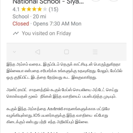
இந்த அம்சம் வரைபட இருப்பிடம் தெருக் காட்சியுடன் பொருந்துகிறதா
இல்லையா என்பதை சரிபார்க்க உங்களுக்கு உதவுகிறது. மேலும், மேப்பில்
ஒரு குறிப்பிட்ட இடத்தை தேடுவது கூட இலகுவாகிறது.
அண்ட்ராயிட் சாதனத்தில் கூகுல் மேப்ஸ் செயலியை அப்டேட் செய்து
கொள்வதன் மூலம் நீங்கள் இந்த வசதியைப் பயன்படுத்த முடியும்.
கூகுல் இந்த அம்சத்தை Android சாதனங்களுக்காக மட்டுமே
வழங்கியுள்ளது, iOS பயனர்களுக்கு இந்த வசதியை எப்போது
கிடைக்கும் என்பது பற்றி எந்த அறிவிப்பும் இல்லை.