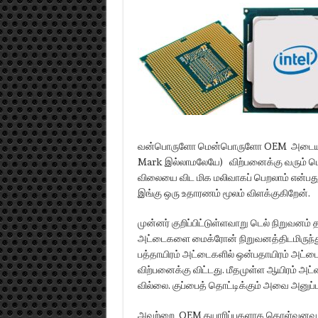
வன்பொருளோ மென்பொருளோ OEM அடையாளத்து
Mark இல்லாமலேயே) விற்பனைக்கு வரும் 
விலையை விட மிக மலிவாகப் பெறலாம் என்பது 
இங்கு ஒரு உதாரணம் மூலம் விளக்குகிறேன்.
முன்னர் குறிப்பிட்டுள்ளவாறு டெல் நிறுவனம
அட்டைகளை மைக்ரோன் நிறுவனத்திடமிருந்
பத்தாயிரம் அட்டைகளில் ஒன்பதாயிரம் அட்
விற்பனைக்கு விட்டது. மீதமுள்ள ஆயிரம் அட
வில்லை. குப்பைத் தொட்டிக்கும் அவை அனுப்
அவற்றை OEM தயாரிப்புகளாக கொள்வனவு