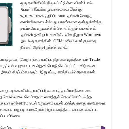
ஒரு கணினியில் நிறுவப்பட்டுள்ள விண்டோஸ்
போன்ற இயக்க முறைமையை இதற்கு
உதாரணமாகக் குறிப்பிடலாம். தங்கள் சொந்த
கணினிகளை பல்வேறு பாகங்களை ஒன்று சேர்த்து
தாங்களே உருவாக்கிக் கொள்ள்ளும் பயனர்கள்
தங்கள் தனி நபர் கணினிகளில் நிறுவ Windows
இயங்கு தளத்தின் “OEM” உரிமம் வாங்குவதை
நீங்கள் அறிந்திருக்கக் கூடும்.
டன் (வேறு எந்த தயாரிப்பு நிறுவன முத்திரையும்-Trade
பொருட்கள் வழமையான அதன் பொதி செய்யப்பட்ட விற்பனை
இதன் சிறப்பம்சமாகும். இது எப்படி சாத்தியம்? அதை நான்
் தனது மடிக்கணினி தயாரிப்பிற்கான பத்தாயிரம் நினைவக
து கொள்வனவு செய்வதாக வைத்துக் கொள்வோம். அந்த
டைகளை மாத்திரமே டெல் நிறுவனம் பயன் படுத்தி தனது கணிகளை
்டைகளை மறுபடி மைக்ரோன் நிறுப்வனத்திடம் ஒப்படைக்கப் பட
பப்படவில்லை.
 செய்த