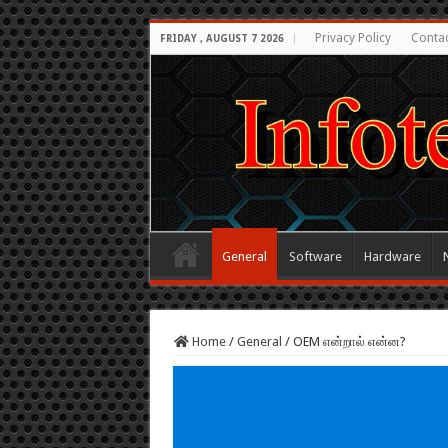
Privacy Policy
Conta
FRIDAY , AUGUST 7 2026
General
Software
Hardware
Home
/
General
/
OEM என்றால் என்ன?