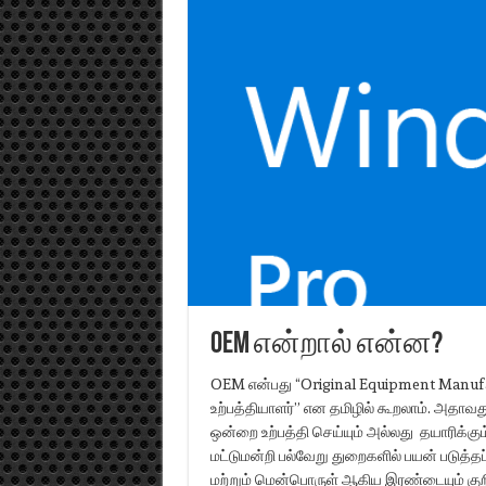
OEM என்றால் என்ன?
OEM என்பது “Original Equipment Manufa
உற்பத்தியாளர்” என தமிழில் கூறலாம். அதாவ
ஒன்றை உற்பத்தி செய்யும் அல்லது தயாரிக்
மட்டுமன்றி பல்வேறு துறைகளில் பயன் படுத்
மற்றும் மென்பொருள் ஆகிய இரண்டையும் குறி