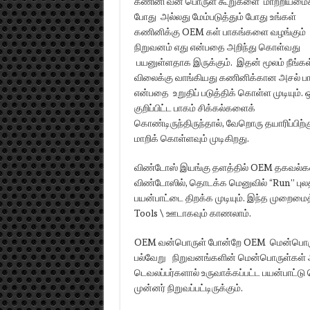
கணினி வன் பொருள் கூறுகளை மாற்றியமைக்
போது அல்லது மேம்படுத்தும் போது உங்கள்
கணினிக்கு OEM கள் பாகங்களை வழங்கும்
நிறுவனம் எது என்பதை அறிந்து கொள்வது
பயனுள்ளதாக இருக்கும். இதன் மூலம் நீங்கள
விலைக்கு வாங்கியது கணினிக்கான அசல் பா
என்பதை உறுதிப் படுத்திக் கொள்ள முடியும். 
குறிப்பிட்ட பாகம் சிக்கல்களைக்
கொண்டிருந்திருந்தால், வேறொரு தயாரிப்பிற்க
மாறிக் கொள்ளவும் முடிகிறது.
விண்டோஸ் இயங்கு தளத்தில் OEM தகவல்கள
விண்டோஸில், தொடக்க மெனுவில் “Run” புலத
பயன்பாட்டை திறக்க முடியும். இந்த முறைம
Tools \ ஊடாகவும் காணலாம்.
OEM வன்பொருள் போன்றே OEM மென்பொருள்க
பல்வேறு நிறுவனங்களின் மென்பொருள்கள் அ
டெவலப்பர்களால் உருவாக்கப்பட்ட பயன்பாட்
முன்னர் நிறுவப்பட்டிருக்கும்.