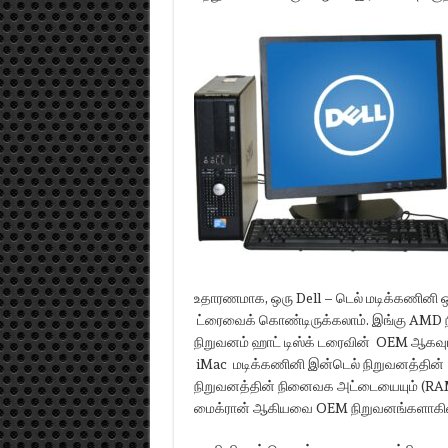
உதாரணமாக, ஒரு Dell – டெல் மடிக்கணினி ஒர
ட்ரைவைக் கொண்டிருக்கலாம். இங்கு AMD 
நிறுவனம் ஹாட் டிஸ்க் டரைவின் OEM ஆகவும
iMac மடிக்கணினி இன்டெல் நிறுவனத்தின் ச
நிறுவனத்தின் நினைவக அட்டையையும் (RAM c
மைக்ரான் ஆகியவை OEM நிறுவனங்களாகி