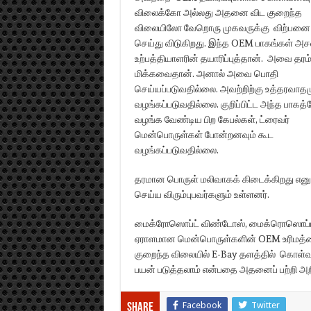
விலைக்கோ அல்லது அதனை விட குறைந்த
விலையிலோ வேறொரு முகவருக்கு விற்பனை
செய்து விடுகிறது. இந்த OEM பாகங்கள் அச
உற்பத்தியாளரின் தயாரிப்புத்தான். அவை தரம
மிக்கவைதான். அனால் அவை பொதி
செய்யப்படுவதில்லை. அவற்றிற்கு உத்தரவாதம
வழங்கப்படுவதில்லை. குறிப்பிட்ட அந்த பாகத
வழங்க வேண்டிய பிற கேபல்கள், ட்ரைவர்
மென்பொருள்கள் போன்றனவும் கூட
வழங்கப்படுவதில்லை.
தரமான பொருள் மலிவாகக் கிடைக்கிறது என
செய்ய விரும்புபவர்களும் உள்ளனர்.
மைக்ரோஸொப்ட் விண்டோஸ், மைக்ரொஸொப்ட் ஆ
ஏராளமான மென்பொருள்களின் OEM உரிமத்
குறைந்த விலையில் E-Bay தளத்தில் கொள்
பயன் படுத்தலாம் என்பதை அதனைப் பற்றி அற
Facebook
Twitter
Share