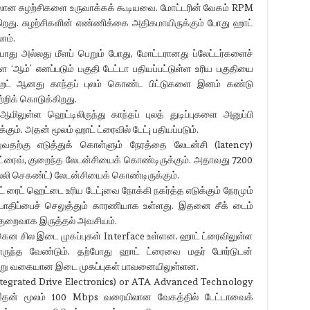
ையிலான சுழற்சிகளை உருவாக்கக் கூடியவை. மோட்டரின் வேகம் RPM
ிறது. சுழற்சிகளின் எண்ணிக்கை அதிகமாயிருக்கும் போது ஹாட்
ாம்.
் போது அல்லது மீளப் பெறும் போது, மோட்டரானது ப்லேட்டர்களைச்
‘ஆம்’ எனப்படும் பகுதி டேட்டா பதியப்பட்டுள்ள உரிய பகுதியை
ட் ஆனது காந்தப் புலம் கொண்ட பிட்டுகளை இனம் கண்டு
றிக் கொடுக்கிறது.
ிலுள்ள ஹெட்டிலிருந்து காந்தப் புலத் துடிப்புகளை அனுப்பி
்கும். அதன் மூலம் ஹாட் ட்ரைவில் டேட்¡ பதியப்படும்.
ுவதற்கு எடுத்துக் கொள்ளும் நேரத்தை லேடன்சி (latency)
்ரைவ், குறைந்த லேடன்சியைக் கொண்டிருக்கும். அதாவது 7200
ல்லி செகண்ட்) லேடன்சியைக் கொண்டிருக்கும்.
 ரீட் ரைட் ஹெட்டை உரிய டேட்¡வை நோக்கி நகர்த்த எடுக்கும் நேரமும்
ில் பாதிப்பைச் செலுத்தும் காரணியாக உள்ளது. இதனை சீக் டைம்
 குறைவாக இருத்தல் அவசியம்.
ென சில இடை முகப்புகள் Interface உள்ளன. ஹாட் ட்ரைவிலுள்ள
ருந்த வேண்டும். தற்போது ஹாட் ட்ரைவை மதர் போர்டுடன்
ன்று வகையான இடை முகப்புகள் பாவனையிலுள்ளன.
tegrated Drive Electronics) or ATA Advanced Technology
 இதன் மூலம் 100 Mbps வரையிலான வேகத்தில் டேட்டாவைக்