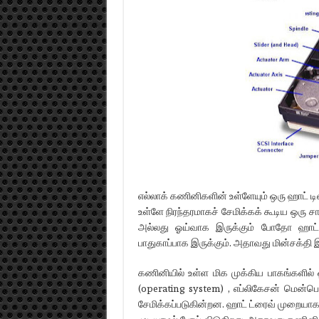
எல்லாக் கணினிகளின் உள்ளேயும் ஒரு ஹாட் டி
உள்ளே நிரந்தரமாகச் சேமிக்கக் கூடிய ஒரு 
அல்லது ஓய்வாக இருக்கும் போதோ ஹாட் ட்
பாதுகாப்பாக இருக்கும். அதாவது மின்சக்தி 
கணினியில் உள்ள மிக முக்கிய பாகங்களில்
(operating system) , எப்லிகேசன் மென்ப
சேமிக்கப்படுகின்றன. ஹாட் ட்ரைவ் முறையா