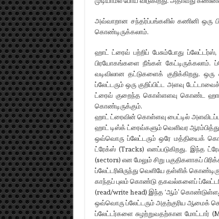
முடியாமல் போய் விடுகிறது. அதாவது கணினிய
அவ்வாறான சந்தர்ப்பங்களில் கணினி ஒரு பி
கொண்டிருக்கலாம்.
ஹாட் ட்ரைவ் பற்றிப் பேசும்போது ப்லேட்டர்ஸ்
பிரயோகங்களை நீங்கள் கேட்டிருக்கலாம். ப
வடிவிலான தட்டுகளைக் குறிக்கிறது. ஒரு
ப்லேட்டரும் ஒரு குறிப்பிட்ட அளவு டேட்
ட்ரைவ் குறைந்த கொள்ளளவு கொண்ட ஹாட்
கொண்டிருக்கும்.
ஹாட் ட்ரைவின் கொள்ளவு பைட்டில் அளவிடப்
ஹாட் டிஸ்க் ட்ரைவ்களும் வெளிவர ஆரம்பித்
ஒவ்வொரு ப்லேட்டரும் ஒரே மத்தியைக் கொண
ட்ரேக்ஸ் (Tracks) எனப்படுகிறது. இந்த ட்
(sectors) என மேலும் சிறு பகுதிகளாகப் பிரிக்க
ப்லேட்டரிலிருந்து வெளியே தள்ளிக் கொண்டி
காந்தப் புலம் கொண்டு தகவல்களைப் ப்லேட்டரி
(read/write head) இந்த ‘ஆம்’ கொண்டுள்ளத
ஒவ்வொரு ப்லேட்டரும் அதற்குரிய ஆமைக் கொண்ட
ப்லேட்டர்களை சுழற்றுவதற்கான மோட்டார் (