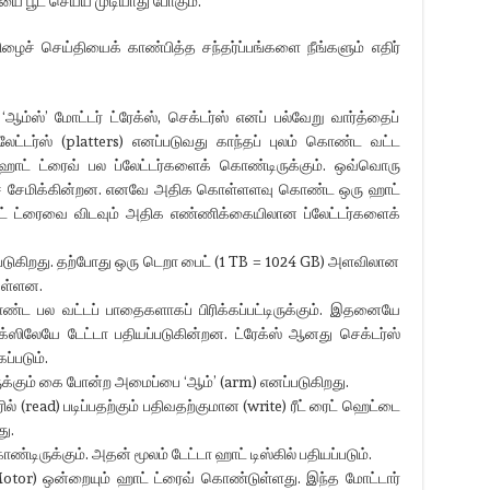
ை பூட் செய்ய முடியாது போகும்.
ழைச் செய்தியைக் காண்பித்த சந்தர்ப்பங்களை நீங்களும் எதிர்
, ‘ஆம்ஸ்’ மோட்டர் ட்ரேக்ஸ், செக்டர்ஸ் எனப் பல்வேறு வார்த்தைப்
்லேட்டர்ஸ் (platters) எனப்படுவது காந்தப் புலம் கொண்ட வட்ட
 ஹாட் ட்ரைவ் பல ப்லேட்டர்களைக் கொண்டிருக்கும். ஒவ்வொரு
டாவைச் சேமிக்கின்றன. எனவே அதிக கொள்ளளவு கொண்ட ஒரு ஹாட்
 ட்ரைவை விடவும் அதிக எண்ணிக்கையிலான ப்லேட்டர்களைக்
படுகிறது. தற்போது ஒரு டெறா பைட் (1 TB = 1024 GB) அளவிலான
துள்ளன.
்ட பல வட்டப் பாதைகளாகப் பிரிக்கப்பட்டிருக்கும். இதனையே
ரேக்ஸிலேயே டேட்டா பதியப்படுகின்றன. ட்ரேக்ஸ் ஆனது செக்டர்ஸ்
ப்படும்.
ருக்கும் கை போன்ற அமைப்பை ‘ஆம்’ (arm) எனப்படுகிறது.
ல் (read) படிப்பதற்கும் பதிவதற்குமான (write) ரீட் ரைட் ஹெட்டை
ு.
ிருக்கும். அதன் மூலம் டேட்டா ஹாட் டிஸ்கில் பதியப்படும்.
Motor) ஒன்றையும் ஹாட் ட்ரைவ் கொண்டுள்ளது. இந்த மோட்டார்