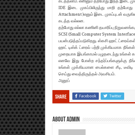
கடத்தலாம். எனினும் தற்போது இந்த இடை முகப
IDE இடை முகப்பிலிருந்து மாறி தற்போது
Attachment )எனும் இடை முகப்புடன் வருக
கடத்த வல்லன.
தற்போது எல்லா கணினி தயாரிப்பு நிறுவனங்க
SCSI (Small Computer System Interface)
பயன்படுத்தப்படுகிறது. ஸ்கசி ஹாட் ட்ர
ஹாட் டிஸ்க் ட்ரைவ் பற்றி முக்கியமாக நீங
முறையாக இயங்காமல் பழுதடைந்து உங்கள் கா
எனவே இது போன்ற சந்தர்ப்பங்களுக்கு நீ
உங்கள் முக்கியமான பைல்களை சீடி, டீவிட
செய்து வைத்திருத்தல் அவசியம்.
அனூப்
Facebook
Twitter
Share
About admin