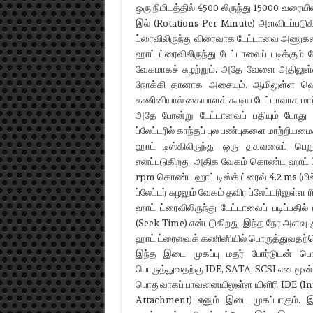
ஒரு நிமிடத்தில் 4500 லிருந்து 15000 வர
இல் (Rotations Per Minute) அளவிடப்படுக
ட்ரைவிலிருந்து விரைவாக டேட்டாவை அணுகல
ஹாட் ட்ரைவிலிருந்து டேட்டாவைப் படிக்கும
வேகமாகச் சுழற்றும். அதே வேளை அதிலுள்ள 
நோக்கி தானாக அசையும். ஆமிலுள்ள ஹெ
கணினியால் கையாளக் கூடிய டேட்டாவாக மாற்
அதே போன்று டேட்டாவைப் பதியும் போது ஆம
ப்லேட்டரில் காந்தப் புல பண்புகளை மாற்றியமைக
ஹாட் டிஸ்கிலிருந்து ஒரு தகவலைப் பெற
எனப்படுகிறது. அதிக வேகம் கொண்ட ஹாட் ட
rpm கொண்ட ஹாட் டிஸ்க் ட்ரைவ் 4.2 ms (மி
ப்லேட்டர் சுழலும் வேகம் தவிர ப்லேட்டரிலுள்ள
ஹாட் ட்ரைவிலிருந்து டேட்டாவைப் படிப்பத
(Seek Time) என்படுகிறது. இந்த நேர அளவு
ஹாட் ட்ரைவைக் கணினியில் பொருத்துவதற்க
இந்த இடை முகப்பு மதர் போர்டுடன் பொ
பொருத்துவதற்கு IDE, SATA, SCSI என மூ
பொதுவாகப் பாவனையிலுள்ள யிளிரி IDE (In
Attachment) எனும் இடை முகப்பாகும்.