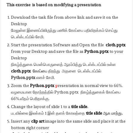
This exercise is based on modifying a presentation
Download the task file from above link and save it on the
Desktop
மேலுள்ள இணைப்பிலிருந்து பணிக் கோப்பை பதிவிறக்கம் செய்து
டெஸ்க்டாப்பில் சேமி.
Start the presentation Software and Open the file
cloth.pptx
from your Desktop and save the file as
Python.pptx
to your
Desktop
நிகழ்த்துகை மென்பொருளைத் ஆரம்பித்து டெஸ்க்டாப்பில் உள்ள
cloth.pptx
கோப்பை
திறந்து அதனை டெஸ்க்டாப்பில்
Python.pptx
எனச் சேமி.
Zoom the
Python
.
pptx
p
resentation in normal view to 66%.
வழமையான தோற்றத்தில் Python.pptx நிகழ்த்துகைக் கோப்பை
66%.வீதம் பெரிதாக்கு.
Change the layout of slide 1 to a
title
slide
.
படவில்லை இலக்கம் 1 இன் தளக் கோலத்தை
title
slide
ஆக
மாற்று
.
Insert any
clip
art
image into the same slide and place it at the
bottom right corner