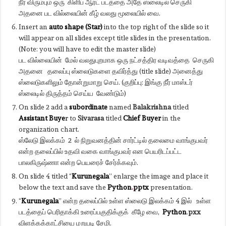
நீர் விரும்பும் ஒரு கிளிப் ஆர்ட் படத்தை அதே ஸ்லைடில் செருகி
அதனை பட வில்லையின் கீழ் வலது மூலையில் வை.
Insert an
auto shape (Star)
into the top right of the slide so it
will appear on all slides except title slides in the presentation.
(Note: you will have to edit the master slide)
பட வில்லையின் மேல் வலதுபுறமாக ஒரு நட்சத்திர வடிவத்தை செருகி
அதனை தலைப்பு ஸ்லைடுகளை தவிர்த்து (title slide) அனைத்து
ஸ்லைடுகளிலும் தோன்றுமாறு செய். (குறிப்பு: இங்கு நீர் மாஸ்டர்
ஸ்லைடில் திருத்தம் செய்ய வேண்டும்)
On slide 2 add a
subordinate
named
Balakrishna
titled
Assistant Buye
r
to
Sivarasa
titled
Chief
Buyer
in the
organization chart.
ஸ்லேடு இலக்கம் 2 ல் நிறுவனத்தின் சார்ட்டில் தலைமை வாங்குபவர்
என்ற தலைப்பில் உதவி வகை வாங்குபவர் என பெயரிடப்பட்ட
பாலகிருஷ்ணா என்ற பெயரைச் சேர்க்கவும்.
On slide 4 titled “
Kurunegala
” enlarge the image and place it
below the text and save the
Python
.
pptx
presentation.
“
Kurunegala
” என்ற தலைப்பில் உள்ள ஸ்லைடு இலக்கம் 4 இல் உள்ள
படத்தைப் பெரிதாக்கி உரைப்பகுதிக்குக் கீழே வை,
Python
.
pxx
விளக்கக்காட்சியை மறுபடி சேமி.