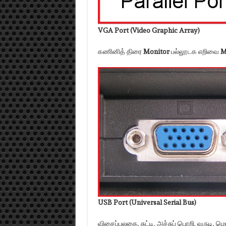
VGA
Port
(Video Graphic Array)
கணினித் திரை
Monitor
பல்லூடக எறிவை
M
USB Port
(Universal Serial Bus)
விசைப்பலகை, சுட்டி, அச்சுப் பொறி, வருடி