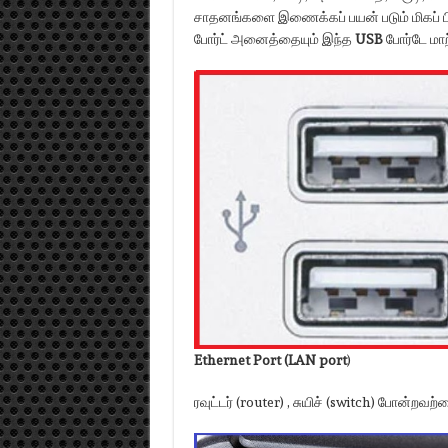
சாதனங்களை இணைக்கப் பயன் படும் மிகப் பிரபலம
போர்ட் அனைத்தையும் இந்த
USB
போர்டே மாற
Ethernet Port (LAN port
)
ரவுட்டர் (router) , சுயிச் (switch) போன்றவ