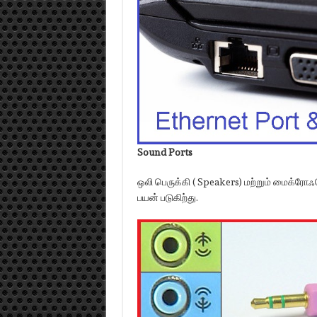
Sound Ports
ஒலி பெருக்கி ( Speakers) மற்றும் மைக்
பயன் படுகிற்து.