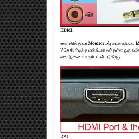
HDMI
கணினித் திரை
Monitor
பல்லூடக எறிவை
M
VGA போர்டிற்கு மாற்றீடாக வந்துள்ள ஒரு நவீ
னை இணைக்கவும் பயன் படுகிறது.
DVI