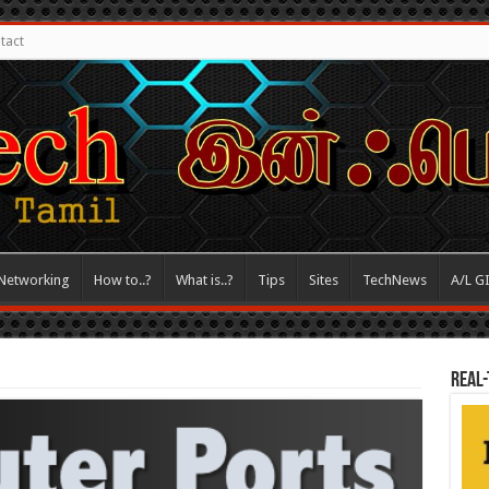
tact
Networking
How to..?
What is..?
Tips
Sites
TechNews
A/L G
REAL-