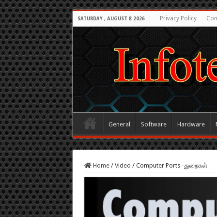
Privacy Policy
Con
SATURDAY , AUGUST 8 2026
General
Software
Hardware
Home
/
Video
/
Computer Ports -துறைகள்