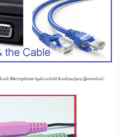
ரோஃபோன் Microphone (ஒலி வாங்கி) போன்றவற்றை இணைக்கப்