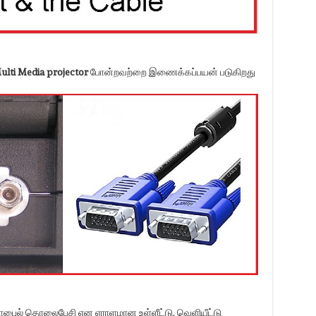
ulti Media projector
போன்றவற்றை இணைக்கப்பயன் படுகிறது
, மொபைல் தொலைபேசி என ஏராளமான உள்ளீட்டு, வெளியீட்டு