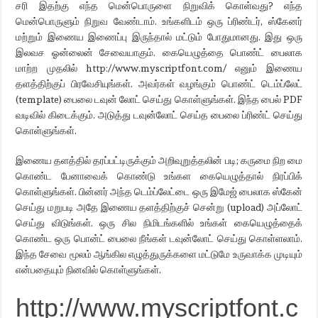
சரி இதற்கு எந்த மென்பொருளை நிறுவிக் கொள்வது? எந்த
மென்பொருளும் நிறுவ வேண்டாம். உங்களிடம் ஒரு ப்ரிண்டர், ஸ்கேனர்
மற்றும் இணைய இணைப்பு இருந்தால் மட்டும் போதுமானது. இது ஒரு
இலவச ஓன்லைன் சேவையாகும். கையெழுத்தை பொண்ட் பைலாக
மாற்ற முதலில் http://www.myscriptfont.com/ எனும் இணைய
தளத்திற்குப் பிரவேசியுங்கள். அவர்கள் வழங்கும் பொண்ட் டெம்ப்லேட்
(template) பைலை டவுன் லோட் செய்து கொள்ளுங்கள். இந்த பைல் PDF
வடிவில் கிடைக்கும். அடுத்து டவுன்லோட் செய்த பைலை ப்ரிண்ட் செய்து
கொள்ளுங்கள்.
இணைய தளத்தில் தரப்பட்டிருக்கும் அறிவுறுத்தலின் படி; கருமை நிற மை
கொண்ட பேனாவைக் கொண்டு உங்கள கையெழுத்தால் நிரப்பிக்
கொள்ளுங்கள். பின்னர் அந்த டெம்ப்லேட்டை ஒரு இமேஜ் பைலாக ஸ்கேன்
செய்து மறுபடி அதே இணைய தளத்திற்குச் சென்று (upload) அப்லோட்
செய்து விடுங்கள். ஒரு சில நிமிடங்களில் உங்கள் கையெழுத்தைக்
கொண்ட ஒரு பொன்ட் பைலை நீங்கள் டவுன்லோட் செய்து கொள்ளலாம்.
இந்த சேவை மூலம் ஆங்கில எழுத்துருக்களை மட்டுமே உருவாக்க முடியும்
என்பதையும் நினவில் கொள்ளுங்கள்.
http://www.myscriptfont.c