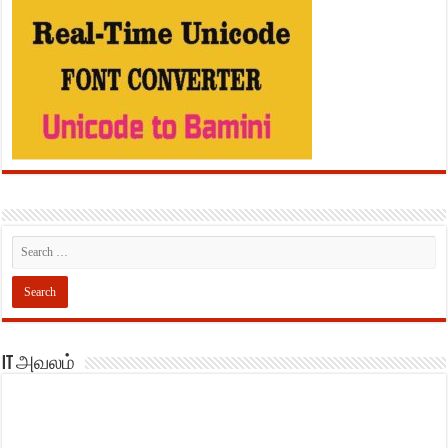
IT அவலம்