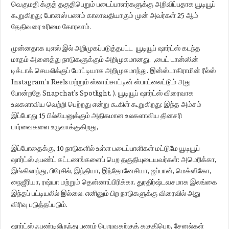
வெகுமதி க்குத் தகுதிபெறும் படைப்பாளர்களுக்கு அறிவிப்பதாக யூடியூப்
கூறுகிறது; போனஸ் பணம் காலாவதியாகும் முன் அவர்கள் 25 ஆம்
தேதிவரை உரிமை கோரலாம்.
முன்னதாக யுஎஸ் இல் அறிமுகப்படுத்தபட்ட யூடியூப் ஷார்ட்ஸ் கடந்த
மாதம் அனைத்து நாடுகளுக்கும் அறிமுகமானது. ,பைட் டான்ஸின்
டிக்டாக் செயலிக்குப் போட்டியாக அறிமுகமாந்து. இன்ஸ்டாகிராமின் ரீல்ஸ்
Instagram’s Reels மற்றும் ஸ்னாப்சாட்டின் ஸ்பாட்லைட்டும் அது
போன்றதே Snapchat’s Spotlight. ). யூடியூப் ஷார்ட்ஸ் விரைவாக
உலகளாவிய வெற்றி பெற்றது என்று கூகிள் கூறுகிறது: இந்த அம்சம்
இப்போது 15 பில்லியனுக்கும் அதிகமான உலகளாவிய தினசரி
பார்வைகளை உருவாக்குகிறது,
இப்போதைக்கு, 10 நாடுகளில் உள்ள படைப்பாளிகள் மட்டுமே யூடியூப்
ஷார்ட்ஸ் ஃபண்ட் கட்டணங்களைப் பெற தகுதியுடையவர்கள்: அமெரிக்கா,
இங்கிலாந்து, பிரேசில், இந்தியா, இந்தோனேசியா, ஜப்பான், மெக்ஸிகோ,
நைஜீரியா, ரஷ்யா மற்றும் தென்னாப்பிரிக்கா. துரதிர்ஷ்டவசமாக இலங்கை
இந்தப் பட்டியலில் இல்லை. எனினும் பிற நாடுகளுக்கு விரைவில் அது
விரிவு படுத்தப்படும்.
ஷார்ட்ஸ் ஃபண்டிலிருந்து பணம் பெறுவதற்குத் தகுதிபெற, சேனல்கள்