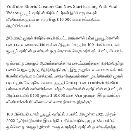
YouTube ‘Shorts’ Creators Can Now Start Earning With Viral
Videos யூடியூப் ஷார்ட்ஸ் கிரியேட்டர்கள் இப்போது வைரல்
வீடியோக்களுடன் மாதத்திற்கு $ 10,000 வரை சம்பாதிக்க
ஆரம்பிக்கலாம்
இம்மாதம் முதல் தேர்ந்தெடுக்கப்பட்ட நாடுகளில் உள்ள யூடியூபர்களின்
படைப்புகள் வைரல் கிளிப்களின் ஆகும் பட்சத்தில் .100 மில்லியன் டாலர்
யூடியூப் ஷார்ட்ஸ் ஃபண்டின் ஒரு தொகை வெகுமதிக்குப் போட்டியிடலாம்-
ஒவ்வொரு மாதமும் ஆயிரக்கணக்கான படைப்பாளர்களை நிதியிலிருந்து
பணம் பெறுவதற்குத் தேர்ந்தெடுக்கும், இது குறுகிய வடிவமான டிக்டாக்
போன்ற வீடியோ அம்சத்தைப் பணமாக்குவதற்கான முயற்சிகளின் முதல்
படியாகும். அளவுகோல்களை பூர்த்தி செய்யும் படைப்பாளிகள் விடியோ
பார்வைகளின் எண்ணிக்கை மற்றும் அவர்களின் ஷார்ட்ஸின் ஈடுபாட்டின்
அடிப்படையில் $ 100 முதல் $ 10,000 வரை பெர முடியும். இந்த ஷார்ட்ஸ்
வீடியோக்கள் 60 வினாடிகள் வரை நீளமாக இருக்கும்.
100 மில்லியன் டாலர் யூடியூப் ஷார்ட்ஸ் ஃபண்ட் மீதமுள்ள 2021 மற்றும்
2022 ஆஅண்டுகளில் இல் விநியோகிக்கப்படும். யூடியூப் செயலியில்
ஒவ்வொரு மாதமும் இரண்டாவது வாரத்தில் ஷார்ட்ஸ் ஃபண்டிலிருந்து