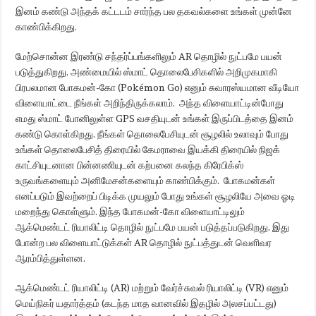
இனம் கண்டு அந்தக் கட்டடம் சார்ந்த பல தகவல்களை உங்கள் முன்னே
காண்பிக்கிறது.
மேற்சொன்ன இரண்டு சந்தர்ப்பங்களிலும் AR தொழில் நுட்பமே பயன்
படுத்துகிறது. அண்மையில் ஸ்மாட் தொலைபேசிகளில் அறிமுகமாகி
பிரபலமான போகமன்-கோ (Pokémon Go) எனும் சுவாரஸ்யமான வீடியோ
விளையாட்டை நீங்கள் அறிந்திருக்கலாம். அந்த விளையாட்டின்போது
எமது ஸ்மாட் போனிலுள்ள GPS வசதியுடன் உங்கள் இருப்பிடத்தை இனம்
கண்டு கொள்கிறது. நீங்கள் தொலைபேசியுடன் சூழலில் உலாவும் போது
உங்கள் தொலைபேசித் திரையில் கேமராவை இயக்கி திரையில் நிஜக்
காட்சியுடனான பின்னணியுடன் கற்பனை கலந்த கிரேபிக்ஸ்
உருவங்களையும் அனிமேசன்களையும் காண்பிக்கும். போகமன்கள்
எனப்படும் இவற்றைப் பிடிக்க முயலும் போது உங்கள் சூழலியே அவை ஓடி
மறைந்து கொள்ளும். இந்த போகமன்-கோ விளையாட்டிலும்
ஆக்மெண்டட் ரியாலிட்டி தொழில் நுட்பமே பயன் படுத்தப்படுகிறது. இது
போன்ற பல விளையாட்டுக்கள் AR தொழில் நுட்பத்துடன் வெளிவர
ஆரம்பித்துள்ளன.
ஆக்மெண்டட் ரியாலிட்டி (AR) மற்றும் வேர்ச்சுவல் ரியாலிட்டி (VR) எனும்
மெய்நிகர் யதார்த்தம் (கடந்த மாத வானவில் இதழில் அலசப்பட்டது)