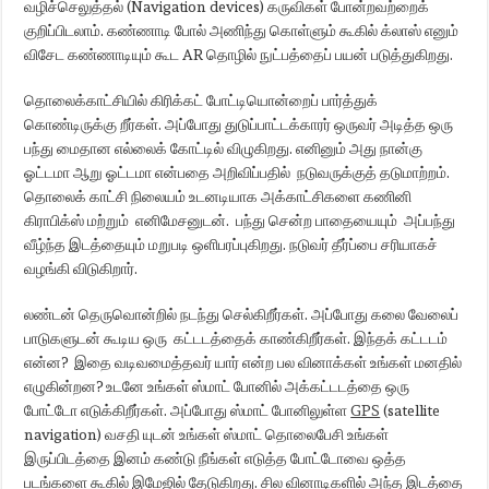
வழிச்செலுத்தல் (Navigation devices) கருவிகள் போன்றவற்றைக்
குறிப்பிடலாம். கண்ணாடி போல் அணிந்து கொள்ளும் கூகில் க்லாஸ் எனும்
விசேட கண்ணாடியும் கூட AR தொழில் நுட்பத்தைப் பயன் படுத்துகிறது.
தொலைக்காட்சியில் கிரிக்கட் போட்டியொன்றைப் பார்த்துக்
கொண்டிருக்கு றீர்கள். அப்போது துடுப்பாட்டக்காரர் ஒருவர் அடித்த ஒரு
பந்து மைதான எல்லைக் கோட்டில் விழுகிறது. எனினும் அது நான்கு
ஓட்டமா ஆறு ஓட்டமா என்பதை அறிவிப்பதில் நடுவருக்குத் தடுமாற்றம்.
தொலைக் காட்சி நிலையம் உடனடியாக அக்காட்சிகளை கணினி
கிராபிக்ஸ் மற்றும் எனிமேசனுடன். பந்து சென்ற பாதையையும் அப்பந்து
வீழ்ந்த இடத்தையும் மறுபடி ஒளிபரப்புகிறது. நடுவர் தீர்ப்பை சரியாகச்
வழங்கி விடுகிறார்.
லண்டன் தெருவொன்றில் நடந்து செல்கிறீர்கள். அப்போது கலை வேலைப்
பாடுகளுடன் கூடிய ஒரு கட்டடத்தைக் காண்கிறீர்கள். இந்தக் கட்டடம்
என்ன? இதை வடிவமைத்தவர் யார் என்ற பல வினாக்கள் உங்கள் மனதில்
எழுகின்றன? உடனே உங்கள் ஸ்மாட் போனில் அக்கட்டடத்தை ஒரு
போட்டோ எடுக்கிறீர்கள். அப்போது ஸ்மாட் போனிலுள்ள
GPS
(satellite
navigation) வசதி யுடன் உங்கள் ஸ்மாட் தொலைபேசி உங்கள்
இருப்பிடத்தை இனம் கண்டு நீங்கள் எடுத்த போட்டோவை ஒத்த
படங்களை கூகில் இமேஜில் தேடுகிறது. சில வினாடிகளில் அந்த இடத்தை