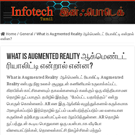
Home
/
General
/
What is Augmented Reality ஆக்மெண்டட் ரியாலிட்டி என்றால்
என்ன?
What is Augmented Reality ஆக்மெண்டட்
ரியாலிட்டி என்றால் என்ன?
What is Augmented Reality ஆக்மெண்டட் ரியாலிட்டி Augmented
Reality என்பது நிஜ உலகச் சூழலுடன் கணினியால் உருவாக்கப்பட்ட
கிராபிக்ஸ் காட்சிகளையும் தகவல்களையும் கலக்கும் ஒரு வித்தியாசமன
தொழில் நுட்பமாகும். தமிழில் இதற்கு ”மேம்பட்ட யதார்த்தம்” என்று
பொருள் கொள்ளலாம். AR என இரு ஆங்கில் எழுத்துக்களால் சுருக்கமாக
அழைக்கப்படும் இத்தொழில் நுட்பம் பயன்படுத்தப்படும் பல வகையான
கருவிகள் தற்போது பயன்பாட்டில் வர ஆரம்பித்துள்ளன. AR தொழில்
நுட்பத்துடன் கூடிய பொதுவான ஒரு பயன்பாடாக வீடியோ
விளையாட்டுக்கள், தொலைக்காட்சி நிகழ்ச்சிகள் மற்றும்