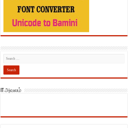
IT அவலம்