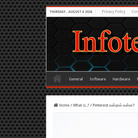
Privacy Policy
Con
THURSDAY , AUGUST 6 2026
General
Software
Hardware
Home
/
What is..?
/
Pinterest என்றால் என்ன?