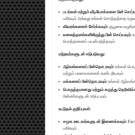
படங்கள் மற்றும் வீடியோக்களை பின் செய்ய
பகிரவும் அல்லது உங்கள் சொந்தத்தை உருவ
விவரங்களைச் சேர்க்கவும்:
சூழலை வழங்க வ
வலைத்தளங்களிலிருந்து பின் செய்யவும்:
உ
பொத்தானைப் பயன்படுத்தவும்.
மற்றவர்களுடன் ஈடுபடுவது:
ஆர்வங்களைப் பின்தொடரவும்:
உங்கள் பொழ
மற்றும் பலகைகளைக் கண்டறியவும்.
மக்களைப் பின்தொடரவும்:
உங்கள் ஆர்வங்க
பொருத்தமானது மற்றும் கருத்து தெரிவிக்க
பின்னர்களுடன் ஈடுபடவும்.
கூடுதல் குறிப்புகள்:
சமூக ஊடகங்களுடன் இணைக்கவும்:
Face
பகிரவும்.