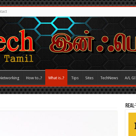
tact
Networking
How to..?
What is..?
Tips
Sites
TechNews
A/L G
REAL-