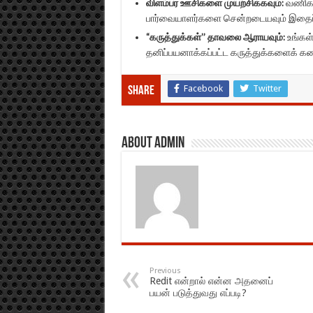
விளம்பர ஊசிகளை முயற்சிக்கவும்:
வணிகங்
பார்வையாளர்களை சென்றடையவும் இதைப்
“கருத்துக்கள்” தாவலை ஆராயவும்:
உங்கள்
தனிப்பயனாக்கப்பட்ட கருத்துக்களைக் கண
Facebook
Twitter
Share
About admin
Previous
Redit என்றால் என்ன அதனைப்
பயன் படுத்துவது எப்படி?