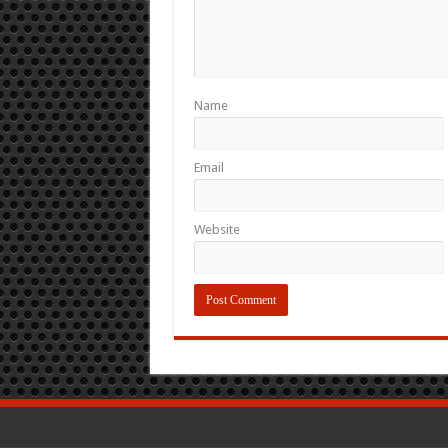
Name
Email
Website