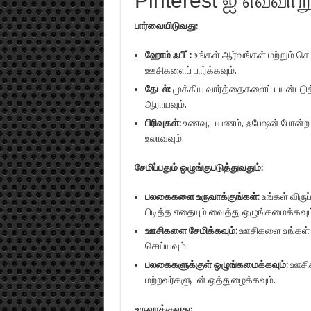
Pinterest ஐ எவ்வாற
பார்வையிடுவது:
ஹோம் ஃபீட்:
உங்கள் ஆர்வங்கள் மற்றும் செ
ஊசிகளைப் பார்க்கவும்.
தேடல்:
முக்கிய வார்த்தைகளைப் பயன்படு
ஆராயவும்.
பிரிவுகள்:
உணவு, பயணம், ஃபேஷன் போன்ற பல
உலாவவும்.
சேமிப்பதும் ஒழுங்குபடுத்துவதும்:
பலகைகளை உருவாக்குங்கள்:
உங்கள் விரு
பிடித்த எதையும் வைத்து ஒழுங்கமைக்கவும
ஊசிகளை சேமிக்கவும்:
ஊசிகளை உங்கள் ப
செய்யவும்.
பலகைகளுக்குள் ஒழுங்கமைக்கவும்:
ஊசிகள
மற்றவர்களுடன் ஒத்துழைக்கவும்.
உருவாக்குவது: