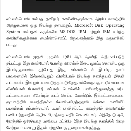
எம்.எஸ்.டொஸ் என்பது தனிநபர் கணினிகளுக்காக ஆரம்ப காலத்தில்
அறிமுகமான ஒரு இயங்கு தளமாகும். Microsoft Disk Operating
System என்பதன் சுருக்கமே MS-DOS IBM மற்றும் IBM சார்ந்த
கணினிகளுக்காக மைக்ரோஸொப்ட் நிறுவனத்தால் இது உருவாக்கப்
பட்டது.
எம்.எஸ்.டொஸ் முதன் முதலில் 1981 ஆம் ஆண்டு அறிமுகப்படுத்
தப்பட்டது இது விண்டோஸ் போன்று கிரபிக்ஸ் இடை முகப்பு கொண்ட ஒரு
இயங்குதளமல்ல. தற்போது இந்த எம்.எஸ்.டொஸ் இயங்கு தளம்
பாவனையில் இல்லாவிடினும் விண்டோஸ் இயங்கு தளத்துடன் இதன்
கட்டமைப்பு இன்றும் பயனபடுத்தப் படுகிறது. எல்லோருக்கும் பரிச்சயமான
விண்டோஸ் போலன்றி எம்.எஸ். டொஸ்ஸில் பணியாற்றுவதற்கு உரிய
கட்டளைகளை கீபோர்டில் டைப் செய்ய வேண்டும். இக்கட்டளைகளை
ஞாபகத்தில் வைத்திருக்க வேண்டியிருந்ததால் அனேக கணினிப்
பயனர்கள் எம்.எஸ்.டொஸ் பயன் படுத்தப்பட்ட காலத்தில் கணினியில்
பணியாற்றுவதில் அதிக சிரமத்தை எதிர் கொண்டனர். அத்தோடு ஒரே
நேரத்தில் ஒரேயொரு பணியை மட்டுமே இந்த இயங்கு தளத்தில் நிறை
வேற்றலாம் என்பது இதன் மற்றுமொரு குறையாகவிருந்தது,