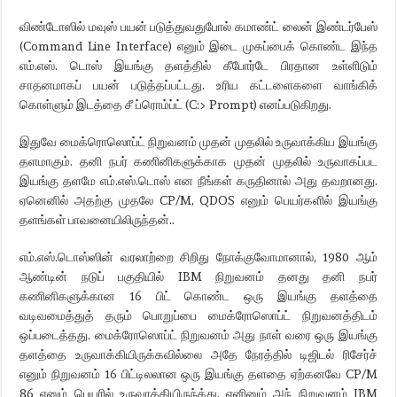
விண்டோஸில் மவுஸ் பயன் படுத்துவதுபோல் கமாண்ட் லைன் இண்டர்பேஸ்
(Command Line Interface) எனும் இடை முகப்பைக் கொண்ட இந்த
எம்.எஸ். டொஸ் இயங்கு தளத்தில் கீபோர்டே பிரதான உள்ளிடும்
சாதனமாகப் பயன் படுத்தப்பட்டது. உரிய கட்டளைகளை வாங்கிக்
கொள்ளும் இடத்தை சீ ப்ரொம்ப்ட் (C:> Prompt) எனப்படுகிறது.
இதுவே மைக்ரொஸொப்ட் நிறுவனம் முதன் முதலில் உருவாக்கிய இயங்கு
தளமாகும். தனி நபர் கணினிகளுக்காக முதன் முதலில் உருவாகப்பட
இயங்கு தளமே எம்.எஸ்.டொஸ் என நீங்கள் கருதினால் அது தவறானது.
ஏனெனில் அதற்கு முதலே CP/M, QDOS எனும் பெயர்களில் இயங்கு
தளங்கள் பாவனையிலிருந்தன்..
எம்.எஸ்.டொஸ்ஸின் வரலாற்றை சிறிது நோக்குவோமானால், 1980 ஆம்
ஆண்டின் நடுப் பகுதியில் IBM நிறுவனம் தனது தனி நபர்
கணினிகளுக்கான 16 பிட் கொண்ட ஒரு இயங்கு தளத்தை
வடிவமைத்துத் தரும் பொறுப்பை மைக்ரோஸொப்ட் நிறுவனத்திடம்
ஒப்படைத்தது. மைக்ரோஸொப்ட் நிறுவனம் அது நாள் வரை ஒரு இயங்கு
தளத்தை உருவாக்கியிருக்கவில்லை அதே நேரத்தில் டிஜிடல் ரிசேர்ச்
எனும் நிறுவனம் 16 பிட்டிலலான ஒரு இயங்கு தளதை ஏற்கனவே CP/M
86 எனும் பெயரில் உருவாக்கியிருந்த்து, எனினும் அந் நிறுவனம் IBM