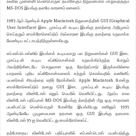
உலகில் முன்னனி மென்பொருள் தயாரிக்கும் நிறுவனமாக மாறுவதற்கும்
MS-DOS இயங்கு தளமே காரணம் எனலாம்.
1983 ஆம் ஆண்டில் Apple Macintosh நிறுவனத்தின் GUI (Graphical
User Interface) இடை முகப்புடன் கூடிய இயங்கு தளத்தை அறிமுகம்
செய்ததும் மைக்ரோஸொப்டும் அவ்வாறன இயங்கு தளத்தை உருவாக்க
வேண்டிய கட்டாயத்திற்குள்ளாகியது.
எம்.எஸ்.டொஸ்ஸில் இயங்கக் கூடியவாறு பல நிறுவனங்கள் GUI இடை
முகப்புடன் கூடிய எப்லிகெசன்கள் உருவக்கியிருந்த போதும்
அவற்றிற்கிடையே பொதுவான ஒரு தோற்றப்பாடு இருக்கவில்லை
யாதலால் புதிய எப்லிகேசன்களைக் கற்றுக் கொள்வதில் கணினிப்
பயனர்கள் சிரமத்தை எதிர் நோக்கினர். Apple Macintosh போன்று
மைக்ரோஸொப்டும் தனது GUI இடை முகப்புடன் கூடிய இயங்கு
தளத்தை விண்டோஸ் எனும் பெயரில் வெளியிட்டது.. ஆரம்ப கால
விண்டோஸ் பதிப்புகள் MS-DOS இயங்கு த்ளத்தின் மீது ஒரு சாதாரண
பயன்பாட்டு மென்பொருள் போன்றே இயங்கியது எனினும் 1995
ஆண்டிலேயே முழுமையான தரமான ஒரு GUI இயங்கு தளமாக
விண்டோஸ் 95 ஐ வெளியிட்டது மைக்ரோஸொப்ட்.
தற்போதைய விண்டோஸ் பதிப்புகளில் எம்.எஸ்.டொஸ் பயன்படுத்து