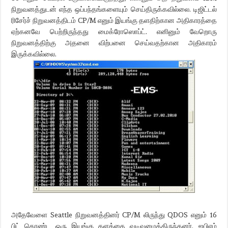
நிறுவனத்துடன் எந்த ஒப்பந்தங்களையும் செய்திருக்கவில்லை. டிஜிட்டல்
ரிசேர்ச் நிறுவனத்திடம் CP/M எனும் இயங்கு தளதிற்கான அதிகாரத்தை
ஏற்கனவே பெற்றிருந்தது மைக்ரோஸொப்ட். எனினும் வேறொரு
நிறுவனத்திற்கு அதனை விற்பனை செய்வதற்கான அதிகாரம்
இருக்கவில்லை.
அதேவேளை Seattle நிறுவனத்தினர் CP/M லிருந்து QDOS எனும் 16
பிட் கொண்ட ஒரு இயங்கு தளத்தை வடிவமைத்திருந்தனர். ஐபிஎம்