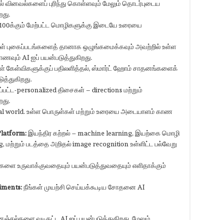
டல் வினவல்களைப் புரிந்து கொள்ளவும் மேலும் தொடர்புடைய
றது.
100க்கும் மேற்பட்ட மொழிகளுக்கு இடையே உரையை
ள் புகைப்படங்களைத் தானாக ஒழுங்கமைக்கவும் அவற்றில் உள்ள
வும் AI ஐப் பயன்படுத்துகிறது.
கள் கேள்விகளுக்குப் பதிலளித்தல், ஸ்மார்ட் ஹோம் சாதனங்களைக்
ுத்துகிறது.
பட்ட-personalized திசைகள் – directions மற்றும்
றது.
real world. உள்ள பொருள்கள் மற்றும் உரையை அடையாளம் காண
Platform
:
இயந்திர கற்றல் – machine learning, இயற்கை மொழி
 மற்றும் படத்தை அறிதல் image recognition உள்ளிட்ட பல்வேறு
ிகளை உருவாக்குவதையும் பயன்படுத்துவதையும் எளிதாக்கும்
iments
:
நீங்கள் முயற்சி செய்யக்கூடிய சோதனை AI
ன்னஞ்சல்களை வடிகட்ட AI ஐப் பயன்படுத்துகிறது. மேலும்