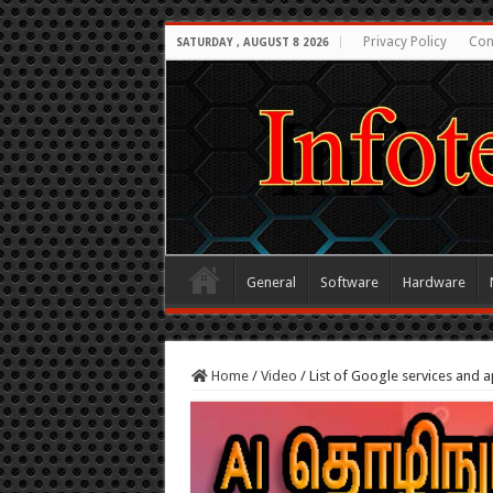
Privacy Policy
Con
SATURDAY , AUGUST 8 2026
General
Software
Hardware
Home
/
Video
/
List of Google services and a