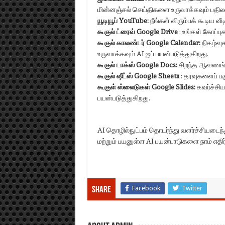
மின்னஞ்சல் செய்திகளை உருவாக்கவும் பதிலலி
யூடியூப் YouTube:
நீங்கள் விரும்பக் கூடிய 
கூகுல் ட்ரைவ்
Google Drive
: உங்கள் கோப்ப
கூகுல் காலண்டர்
Google Calendar:
நிகழ்வ
உருவாக்கவும் AI ஐப் பயன்படுத்துகிறது.
கூகுல் டாக்ஸ்
Google Docs:
சிறந்த ஆவணங்கள
கூகுல் ஷீட்ஸ்
Google Sheets
: தரவுகளைப் பக
கூகுள் ஸ்லைடுகள்
Google Slides:
கவர்ச்சி
பயன்படுத்துகிறது.
AI தொழில்நுட்பம் தொடர்ந்து வளர்ச்சியடைந
மற்றும் பயனுள்ள AI பயன்பாடுகளை நாம் எதிர்
Facebook
Twitter
Share