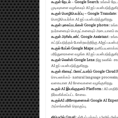
கூகுள் தேடல்
–
Google Search
: உங்கள் தே
முடிவுகளை வழங்கவும் AI ஐப் பயன்படுத்துகி
கூகுள் மொழிபெயர்ப்பு –
Google Translate
:
மொழிபெயர்க்க AI ஐப் பயன்படுத்துகிறது.
கூகுள்
புகைப்படங்கள்
Google
photos :
உங்க
நபர்களையும் பொருட்களையும் அடையாளம் காண
கூகுள் அசிஸ்டண்ட் Google Assistant
: உங்
கட்டுப்படுத்தல் போன்றவற்றிற்கு AIஐப் பயன்பட
கூகுல் மேப்ஸ்
Google Maps:
தனிப்பயனாக்கப்
பரிந்துரைகளை வழங்க AI ஐப் பயன்படுத்துகி
கூகுள் லென்ஸ்
Google Lens:
நிஜ உலகில் -
AI ஐப் பயன்படுத்துகிறது.
கூகுள் கிளவுட் பிளாட்ஃபார்ம்
Google Cloud 
செயலாக்கம்- natural language processing,
வகையான AI சேவைகளை வழங்குகிறது.
கூகுல்
AI
இயங்குதளம்
Platform
:
AI மாதிர
நிர்வகிக்கப்பட்ட சேவை.
கூகுல்
AI பரிசோதனைகள்
Google AI Exper
அம்சங்களின் தொகுப்பு.
ஜிமெயில்
Gmail
:
ஸ்பேம் மற்றும் ஃபிஷிங் மி