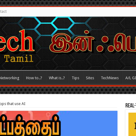
tact
Networking
How to..?
What is..?
Tips
Sites
TechNews
A/L G
pps that use AI
REAL-