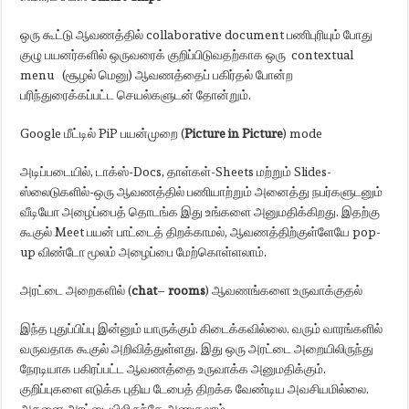
ஒரு கூட்டு ஆவணத்தில் collaborative document பணிபுரியும் போது
குழு பயனர்களில் ஒருவரைக் குறிப்பிடுவதற்காக ஒரு contextual
menu ​ (சூழல் மெனு) ஆவணத்தைப் பகிர்தல் போன்ற
பரிந்துரைக்கப்பட்ட செயல்களுடன் தோன்றும்.
Google மீட்டில் PiP பயன்முறை (
Picture in Picture
) mode
அடிப்படையில், டாக்ஸ்-Docs, தாள்கள்-Sheets மற்றும் Slides-
ஸ்லைடுகளில்-ஒரு ஆவணத்தில் பணியாற்றும் அனைத்து நபர்களுடனும்
வீடியோ அழைப்பைத் தொடங்க இது உங்களை அனுமதிக்கிறது. இதற்கு
கூகுல் Meet பயன் பாட்டைத் திறக்காமல், ஆவணத்திற்குள்ளேயே pop-
up விண்டோ மூலம் அழைப்பை மேற்கொள்ளலாம்.
அரட்டை அறைகளில் (
chat
–
rooms
) ஆவணங்களை உருவாக்குதல்
இந்த புதுப்பிப்பு இன்னும் யாருக்கும் கிடைக்கவில்லை. வரும் வாரங்களில்
வருவதாக கூகுல் அறிவித்துள்ளது. இது ஒரு அரட்டை அறையிலிருந்து
நேரடியாக பகிரப்பட்ட ஆவணத்தை உருவாக்க அனுமதிக்கும்.
குறிப்புகளை எடுக்க புதிய டேபைத் திறக்க வேண்டிய அவசியமில்லை.