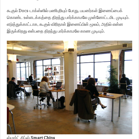
கூகுல் Docs-டாக்ஸ்ஸில் பணிபுரியும் போது, ​​பயனர்கள் இணைப்பைக்
கொண்ட உள்ளடக்கத்தை திறந்து பார்க்காமலே முன்னோட்டமிட முடியும்.
எடுத்துக்காட்டாக, கூகுல் விரிதாள் இணைப்பின் மூலம், அதில் என்ன
இருக்கிறது என்பதை திறந்து பார்க்காமலே காண முடியும்.
ஸ்மார்ட் சிப்ஸ்
Smart Chips