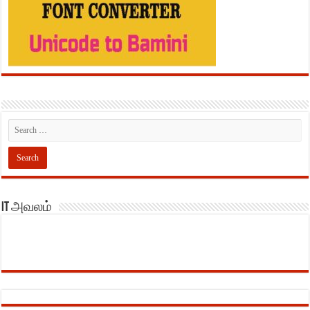
IT அவலம்