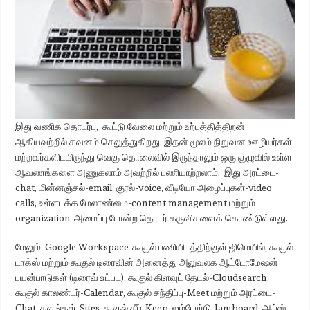
இது வணிக தொடர்பு, கூட்டு வேலை மற்றும் உற்பத்தித்திறன்
ஆகியவற்றில் கவனம் செலுத்துகிறது. இதன் மூலம் நிறுவன ஊழியர்கள்
மற்றவர்களிடமிருந்து வெகு தொலைவில் இருந்தாலும் ஒரு குழுவில் உள்ள
ஆவணங்களை அணுகலாம் அவற்றில் பணியாற்றலாம். இது அரட்டை-
chat, மின்னஞ்சல்-email, குரல்-voice, வீடியோ அழைப்புகள்-video
calls, உள்ளடக்க மேலாண்மை-content management மற்றும்
organization-அமைப்பு போன்ற தொடர் கருவிகளைக் கொண்டுள்ளது.
மேலும் Google Workspace-கூகுல் பணியிடத்திற்குள் ஜிமெயில், கூகுல்
டாக்ஸ் மற்றும் கூகுல் டிரைவின் அனைத்து அலுவலக ஆட்டோமேஷன்
பயன்பாடுகள் (டிரைவ் உட்பட), கூகுல் கிளவுட் தேடல்-Cloudsearch,
கூகுல் காலண்டர்-Calendar, கூகுல் சந்திப்பு-Meet மற்றும் அரட்டை-
Chat, தளங்கள்-Sites, கூகுல் கீப்-Keep, ஜம்போர்டு-Jamboard, ஆப்ஸ்