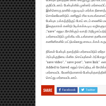
குறிப்பிடலாம். பேஸ்புக்கில் முன்னர் பார்வ
இன்னொரு நாளில் மறுபடியும் பார்க்க நினைத
சொல்லவேண்டும். எனினும் சில உபாயங்களைப
பேஸ்புக ;பக்கத்திற்குப் போய் டைம் லைனில் 
இலகுவாகக் கண்டு பிடிக்கக்கூடிய வழிகளும 
;“save” எனும ;சேமிக்கும் வசதி அறிமுகப்படுத
;பார்வையிடும் முக்கிய விடயங்களை தனியாக 
கணினிகளில் ;மட்டுமல்லாது கையடக்கக் கருவ
நீங்கள் பேஸ்புக் தளத்தில் பார்வையிடும் ஏத
அம்புக்குறியை க்ளிக ;செய்யுங்கள் அப்போது
“save video”, “ save post”, “save link” எ
Added to Saved எனும் செய்தியுடன் சேமிக்கப
பார்வையிட வேண்டுமானால் பேஸ்புக்தளத்தின் 
செய்து பார்வையிடலாம்.
Facebook
Twitter
Share