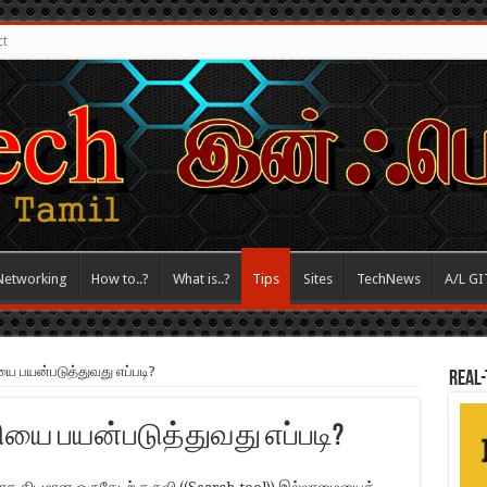
ct
Networking
How to..?
What is..?
Tips
Sites
TechNews
A/L GI
 பயன்படுத்துவது எப்படி?
REAL-
தியை பயன்படுத்துவது எப்படி?
டயமாக திடமான ஒருதேடற் கருவி ((Search tool)) இல்லாமையைக்