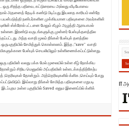
ையிட்ட ஒரு சிறந்த பதிவை, கட்டுரையை அல்லது வீடியோவை
்தால் அதனைத் தேடிக் கண்டு பிடிப்பது இயலாத காரியம் என்றே
் பயன்படுத்தி நண்பர்களின முக்கியமான பதிவுகளை அவர்களின்
மவுஸின் ஸ்க்ரோல் பட்டனை மேலும் கீழும் அழுத்தி ஆராயாமல்
உள்ளன. இரண்டு வருடங்களுக்கு முன்னர் பேஸ்புக்தளத்தில
்தப்பட்டது. அந்த வசதி மூலம் நீங்கள் பேஸ்புக் தளத்தில
ஒருபகுதியில் சேமித்துக் கொள்ளலாம். இந்த ;“save” வசதி
ிகளுக்கான பேஸ்புக் செயலியிலும் உள்ளிணைக்கப்பட்டுள்ளது.
ோ ஒரு பதிவின் வலது பக்க மேல் மூலையில் உள்ள கீழ் நோக்கிய
 தோன்றும் சிறிய மெனுவில் அப்பதிவின் உள்ளடக்கத்திற்கேற்ப
னத் ;தெரிவுகள் தோன்றும். அத்தெரிவுகளில் க்ளிக ;செய்யும் போது
்பட்டுவிடும். இவ்வாறு நீங்கள் சேமித்த பதிவுகளை மறுபடி
IT 
இடப்புறம ;உள்ள பகுதியில் Saved எனும இணைப்பில் க்ளிக்