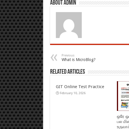
About admin
Previous
What is MicroBlog?
Related Articles
GIT Online Test Practice
February 10, 2026
ஒரே ஒ
பல மி
உருவாக