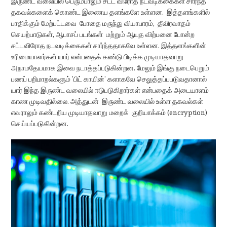
இருண்ட வலையில் பெரும்பாலும் சட்ட விரோத நடவடிக்கைகள் சார்ந்த
தகவல்களைக் கொண்ட இணைய தளங்களே உள்ளன. இத்தளங்களில்
பாதிக்கும் மேற்பட்டவை போதை மருந்து வியாபாரம், தீவிரவாதம்
செயற்பாடுகள், ஆபாசப் படங்கள் மற்றும் ஆயுத விற்பனை போன்ற
சட்டவிரோத நடவடிக்கைகள் சார்ந்ததாகவே உள்ளன. இத்தளங்களின்
உரிமையாளர்கள் யார் என்பதைக் கண்டு பிடிக்க முடியாதவாறு
அநாமதேயமாக இவை நடாத்தப்படுகின்றன. மேலும் இங்கு நடைபெறும்
பணப் பறிமாறல்களும் ’பிட் காயின்’ களாகவே செலுத்தப்பபடுவதானால்
யார் இந்த இருண்ட வலையில் ஈடுபடுகிறார்கள் என்பதைக் அடையாளம்
காண முடிவதில்லை. அத்துடன் இருண்ட வலையில் உள்ள தகவல்கள்
எவராலும் கண்டறிய முடியாதவாறு மறைக் குறியாக்கம் (encryption)
செய்யப்படுகின்றன.