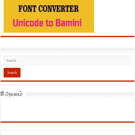
IT அவலம்