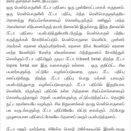
நிரை குறைகள் கண்டறியப்படும்.
ஒரு மென்பொருளின் பீட்டா பதிப்பை ஒரு முன்னோட்டமாகக் கருதலாம்.
ஒரு மென்பொருளின் பீட்டா பதிப்பு அந்த மென்பொருளுக்குரிய
அனைத்து சிறப்பம்சங்களையும் கொண்டிருக்கும். எனினும் பரந்த
அளவிளான விற்பனைக்குத் தயார் நிலையில் இருக்காது. இந்த நிலையில்
பீட்டா பதிப்பை பயன்படுத்துவோரிடமிருந்து மென்பொருள் பற்றிய
கருத்துக்கள் சேகரிக்கப்படும். மென்பொருளை வெளியிட முன்னர்
அவர்கள் எதனை விரும்புகிறார்கள், எதனை நீக்க வேண்டும் எதனை
மாற்ற வேண்டும் போன்ற விவரங்களை அந்நிறுவனம் சேகரித்துக்
கொள்ளும்.பீட்டா பதிப்பிலும் மூடிய பீட்டா (closed beta) திறந்த பீட்டா
(open beta) என இரு வகைகளும் உள்ளன. . ஒரு குறிப்பிட்ட சில
பயனர்களுக்கு மட்டுமே வழங்கப்படுவதை மூடிய பீட்ட பதிப்பு
எனப்படுகிறது. திறந்த பீட்டா பதிப்பு பொது மக்கள் யாவரும்
பயன்படுத்துமாறு வழங்கப்படுவதாகும். பீட்டா பதிப்பில் இறுதியாக
வெளிவிட விருக்கும் பதிப்பில் உள்ள அத்தனை சிறப்பம்சங்களையும்
கொண்டிருந்தாலும் அதன் பயனர்களுக்கு மட்டுப்படுத்தப்பட்ட தொழில்
நுட்ப உதவியையே வழங்கும். சில நிறுவனங்கள் தமது மென்பொருளைப்
பல வருடங்களுக்கு பீட்டா பதிப்பிலேயே விட்டு வைக்கும். அப்போது
முழுமையான பதிப்பைப் போலவே அதனைப் பலரும் பயன்படுத்தலாம்..
பீட்டா எனும் வார்த்தை கிரேக்க மொழி அரிச்சுவடியில் இரண்டாவது