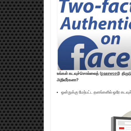
உங்கள் கடவுச்சொல்லைத் (
password
) திரு
அறிவீர்களா?
ஒன்றுக்கு மேற்பட்ட தளங்களில் ஒரே கடவு