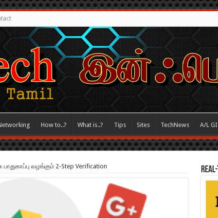
tact
Networking
How to..?
What is..?
Tips
Sites
TechNews
A/L G
துகாப்பு வழங்கும் 2-Step Verification
REAL-