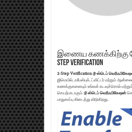
இணைய கணக்கிற்கு மேல
Step Verification
2-Step Verification
டூ-ஸ்டெப் வெரிஃபிகேஷன் 
ஜிமெயில், ஃபேஸ்புக், ட்விட்டர் மற்றும்
கணக்குகளையும் உங்கள் கடவுச்சொல் மற்றும
செயற்பாடாகும்.
டூ-ஸ்டெப் வெரிஃபிகேஷன்
செ
பாதுகாப்பு கிடைத்து விடுகிறது.