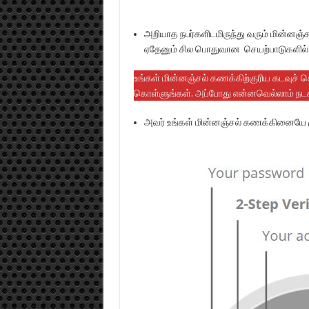
அறியாத நபர்களிடமிருந்து வரும் மின்னஞ
ஏதேனும் சில பொதுவான செயற்பாடுகளில் உங
உங்கள் மின்னஞ்சல் கணக்கிற்குரிய கடவுச்
கொள்ளுங்கள். அப்போது என்னவெல்லாம் நடக
அவர் உங்கள் மின்னஞ்சல் கணக்கினையே ம