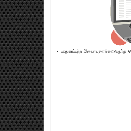
பாதுகாப்பற்ற இணையதளங்களிலிருந்து ம