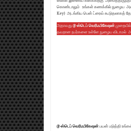
உங்கள் இணைய கனக்கிற்கு அமைத்திருந்தால
கொண்டாலும் உங்கள் கணக்கில் நுழைய அவருக
Key) அடங்கிய பென் ட்ரைவ் கூடுதலாகத் தே
அதாவது
டூ-ஸ்டெப் வெரிஃபிகேஷன்
முறையில்
தவறான நபர்களை உள்ளே நுழைய விடாமல் அவர
டூ-ஸ்டெப் வெரிஃபிகேஷன்
பயன் படுத்தி உங்க