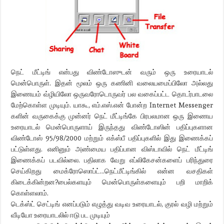
நெட் மீட்டிங் என்பது விண்டோஸுடன் வரும் ஒரு உரையாடல்
மென்பொருள். இதன் மூலம் ஒரு கணினி வலையமைப்பிலோ அல்லது
இணையம் வ்ழியிலோ ஒருவரோடொருவர் பல வகைப்பட்ட தொடர்பாடலை
மேற்கொள்ள முடியும். யாகூ, எம்.எஸ்.என் போன்ற Internet Messenger
களின் வருகைக்கு முன்னர் நெட் மீட்டிங்கே பிரபலமான ஒரு இணைய
உரையாடல் மென்பொருளாய் இருந்தது விண்டோஸின் பதிப்புகளான
விண்டோஸ் 95/98/2000 மற்றும் எக்ஸ்பீ பதிப்புகளில் இது இணைக்கப்
பட்டுள்ளது. எனினும் அண்மைய பதிப்பான விஸ்டாவில் நெட் மீட்டிங்
இணைக்கப் படவில்லை. பதிலாக வேறு எப்லிகேசன்களைப் பரிந்துரை
செய்கிறது மைக்ரோஸொப்ட்…நெட்மீட்டிங்கில் என்ன வசதிகள்
கிடைக்கின்றன?பைல்களயும் மென்பொருள்களையும் பறி மாறிக்
கொள்ளலாம்.
டெக்ஸ்ட் செட்டிங் எனப்படும் எழுத்து வடிவ உரையாடல், குரல் வழி மற்றும்
வீடியோ உரையாடலில் ஈடு பட முடியும்