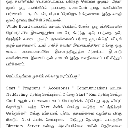
ஒரு கணினியின் டெஸ்க்டொப்பைப் பகிர்ந்து கொள்ள் முடியும். இதன்
மூலம் ஒரு கணினியில் நடப்பதை ஏனையோர் தமது கணினியில்
பார்வையிட முடியும். மல்டி மீடியா ப்ரோஜெகடர் தேவையை இந்த வசதி
மூலம் ஓரளவு நிவர்த்தி செய்யலாம்.
White Board எனப்படும் எம்.எஸ். பெயின்ட் போன்ற ஒரு எப்லிகேசனில்
நெட்வர்க்கில் இணைந்துள்ள பல பேர் சேர்ந்து ஒரே படத்தை ஒரே
நேரத்தில் வரைய முடியும். தகவல்களைப் பரிமாற முடியும்.நெட் மீட்டிங்
தரும் வசதிகளைப் பயன் படுத்த் கணினி இணையத்திலோ அல்லது ஒரு
உள்ளக வலையமைப்பிலோ இணைந்திருத்த்ல் அவசியம். இரண்டு
கணினிகளை இணைப்பதன் மூலமும் இந்த வசதிகளைப் பரீட்சித்துப்
பார்க்கலாம்.
நெட் மீட்டிங்கை முதலில் எவ்வாறு ஆரம்பிப்பது?
Start ” Programs ” Accessories ” Communications ஊடாக
NetMeeting. தெரிவு செய்யுங்கள் அல்லது Start ” Run தெரிவு செய்து
Conf எனும் கட்டளையை டைப் செய்யுங்க்ள். அப்போது ஒரு விசர்ட்
தோன்றும். அந்த Next க்ளிக் செய்து அடுத்த கட்டத்திற்குச்
செல்லுங்கள். அங்கு உங்களைப் பற்றிய தகவல்களை வழங்கிய பிறகு
மீன்டும் Next க்ளிக் செய்யுங்கள். அடுத்து தோன்றும் கட்டத்தில்
Directory Server என்பது அவசியமில்லை எனின் தெரிவுகளை