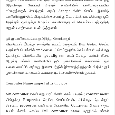
அறிவித்தல் தோன்றி அந்தக் கணினியில் பணியாற்றுபவரின்
சம்மதத்தைக் கேட்டுகும். அவர் Accept க்ளிக் செய்ய இரண்டு
கணினிக்ளும் நெட் மீட்டிங்கில் இணைந்து கொள்கின்றன. இவ்வாறு ஒரே
நேரத்தில் ஒன்றுக்கு மேற்பட்ட கணினிகளுடன் தொடர்பை ஏற்படுத்தி
அதன் வசதிகளை பயன்படுத்தலாம்.
ஐபி முகவரியை எவ்வாறு அறிந்து கொள்வது?
விண்டோஸ் இயங்கு தளத்தில் ஸ்டாட் மெனுவில் Run தெரிவு செய்ய
வரும் ரன் பொக்ஸில் cmd என டைப் செய்து ஓகே செய்யுங்கள். அப்போது
தோன்றும் விண்டோவில் ipconfig என டைப் செய்து எண்டர் கீயை
அழுத்த உங்கள் கணினியின் ஐபி முகவரியைக் காணலாம். ஒரு
வலையமைப்பில் அல்லது இணையத்தில் இணைந்திருந்தால் மட்டுமே ஐபி
முகவரியைக் காணலாம் எனபதையும் நினைவில் கொள்ளுங்கள்.
Computer Name njupe;J nfhs;tnjg;gb?
My computer ஐகன் மீது ரைட் க்ளிக் செய்ய வரும் ; context menu
விலிருந்து Properties தெரிவு செய்யுங்கள். அப்போது தோன்றும்
System properties டயலொக் பொக்ஸில்; Computer Name எனும்
டேபில் க்ளிக் செய்ய Full computer name பகுதியில் உங்கள்