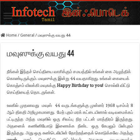
Home
/
General
/
மவுஸுக்கு வயது 44
மவுஸுக்கு வயது 44
நீங்கள் இந்தச் செய்தியை வாசிக்கும் சமயத்தில் உங்கள் கை அழுத்திக்
கொண்டிருக்கும். மவுஸுக்கு இன்று 44 வயதாகிறது. உங்கள் கையைக்
கொஞ்சம் விலக்கி மவுசுக்கு
Happy Birthday
to you!
சொல்லி விட்டு
செய்தியைத் தொடருங்கள்.
உலகில் முதலாவது மவுஸ் 44 வருடங்களுக்கு முன்னர் 1968 டிசம்பர் 8
ஆம் திகதி அறிமுகமானது. மேற் புறம் மரக் கட்டையினால் வடிவமைக்கப்
பட்டிருந்த அந்த மவுஸில் ஒரு சிவப்பு நிற பட்டன் மாத்திரம் இருந்தது.
அதனைக் கணினியோடு இணைக்க நீண்ட ஒரு கேபலும் பின்புறம்
இருந்தது. அது ஒரு சுண்டெலியின் தோற்றத்தைக் கொடுக்கவே அதற்கு
மவுஸ்
எனப் பெயரிட்டு விட்டர்ர்கள் அதனை வடிவ,மைத்த