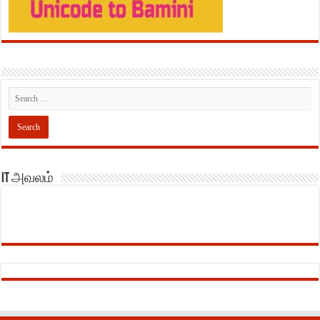
IT அவலம்