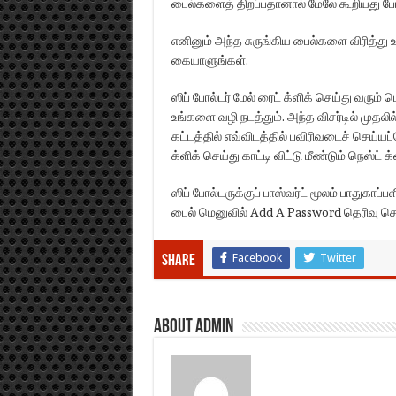
பைல்களைத் திறப்பதானால் மேலே கூறியது 
எனினும் அந்த சுருங்கிய பைல்களை விரித்த
கையாளுங்கள்.
ஸிப் போல்டர் மேல் ரைட் க்ளிக் செய்து வரும் 
உங்களை வழி நடத்தும். அந்த விசர்டில் முதலில
கட்டத்தில் எவ்விடத்தில் பவிரிவடைச் செய்ய
க்ளிக் செய்து காட்டி விட்டு மீண்டும் நெஸ்ட்
ஸிப் போல்டருக்குப் பாஸ்வர்ட் மூலம் பாதுகாப
பைல் மெனுவில் Add A Password தெரிவு செய
Facebook
Twitter
Share
About admin