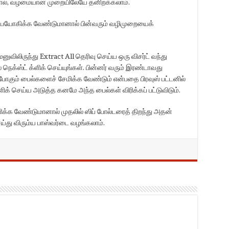
போல், வழமையான முறையிலேயே தனிறக்கலாம்.
ு உபயோகிக்க வேண்டுமானால் பின்வரும் வழிமுறையைக்
மெனுவிலிருந்து Extract All தெரிவு செய்ய ஒரு விசர்ட் வந்து
் நெக்ஸ்ட் க்ளிக் செய்யுங்கள். பின்னர் வரும் இரண்டாவது
ப்போகும் பைல்களைச் சேமிக்க வேண்டும் என்பதை பிரவுஸ் பட்டனில்
 க்ளிக் செய்ய அடுத்த கனமே அந்த பைல்கள் விரிக்கப் பட்டுவிடும்.
்பளிக்க வேண்டுமானால் முதலில் ஸிப் போல்டரைத் திறந்து அதன்
்து விரும்ய பாஸ்வர்டை வழங்கலாம்.