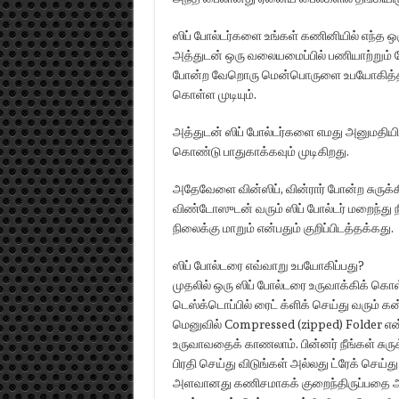
ஸிப் போல்டர்களை உங்கள் கணினியில் எந்த ஒரு
அத்துடன் ஒரு வலையமைப்பில் பணியாற்றும்
போன்ற வேறொரு மென்பொருளை உபயோகித்தாலும
கொள்ள முடியும்.
அத்துடன் ஸிப் போல்டர்களை எமது அனுமதியில்ல
கொண்டு பாதுகாக்கவும் முடிகிறது.
அதேவேளை வின்ஸிப், வின்ரார் போன்ற சுருக்
விண்டோஸுடன் வரும் ஸிப் போல்டர் மறைந்து 
நிலைக்கு மாறும் என்பதும் குறிப்பிடத்தக்கது.
ஸிப் போல்டரை எவ்வாறு உபயோகிப்பது?
முதலில் ஒரு ஸிப் போல்டரை உருவாக்கிக் கொ
டெஸ்க்டொப்பில் ரைட் க்ளிக் செய்து வரும் கன
மெனுவில் Compressed (zipped) Folder என்
உருவாவதைக் காணலாம். பின்னர் நீங்கள் ச
பிரதி செய்து விடுங்கள் அல்லது ட்ரேக் செய
அளவானது கணிசமாகக் குறைந்திருப்பதை அவதா