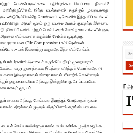
மற்றும் மென்பொருள்களை பதிவிறக்கம் செய்பவரா நீங்கள்?
ம் அறிந்திருப்\ர்கள். இந்த பைல்களைச் சுருக்கும் முறையானது
ண்டுபிடிப்பென்றே சொல்லலாம். ஏனெனில் இந்த ஸிப் பைல்கள்
 விடுகிறது. அதன் மூலம் ஒரு பைலை வேகம் குறைந்த இணைய
ு புலொப்பி டிஸ்க் மற்றும் பென் ட்ரைவ் போன்ற ஊடகங்களில் ஒரு
னை ஸிப் பைலாக சுருக்கிச் சேமிக்க முடிகிறது.
என ஏராளமான (File Compression) கம்ப்ரெஸ்ஸன்
ிண்டோஸு டன் இணைந்து வருவதே இந்த ஸிப் போல்டர்.
து போல்டர்களின் அளவைச் சுருக்கிப் பதியும் முறையாகும்.
 போல்டரானது குறைந்தளவு இடத்தை எடுத்துக் கொள்வதோடு
ைகளை இலகுவாகவும் விரைவாகவும் பரிமாறிக் கொள்ளவும்
் இருக்கும் ஒரு பைலையோ அல்லது இன்னுமொரு போல்டரையோ
IT 
யாளவும் முடியும்.
்குள் பைலை அல்லது போல்டரை இழுத்துப் போடுவதன் மூலம்
ே திறக்கவும் முடியும். விரும்பினால் சுருங்கிய பைலை
.
வடையச் செய்யாமல் நேரடியாகவே உபயோகிக்க முடிந்தாலும் கூட
ுந்தால் அதனை விரிவடையச் செய்தே உபயோகிக்க வேண்டும்.