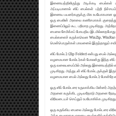
இணையத்திலிருந்து அடிக்கடி பைல்கள் 
அப்படியானால் ஸிப் பைல்கள் பற்றி நிச்சய
இணைய பயனர்களுக்கு மிக உபயோகமான ஒரு க
ஒரு பைலின் அளவை கணிசமாகக் குறைத்து
இணைப்பிலும் கூட பறிமாற முடிகிறது. அத்தோட
பைலை சேமிக்கப் போயதிய இடமில்லாதபோது அத
பைல்களைச் சுருக்கவென WinZip, WinRar 
மென்பொருள்கள் பாவனைல் இருந்தாலும் சவ
ஸிப் போல்டர் (Zip Folder) என்பது பைல் அல்ல
வழமையான போல்டர்கள் போலன்று இந்த ஸிப்
ஒரு வலையமைப்பில் அல்லது இணையத்தில் ப
முடிகிறது. அத்துடன் ஸிப் போல்டருக்குள
வழமையான பைல் அல்லது போல்டர் போன்றே கை
ஒரு ஸிப் போல்டரை உருவாக்கிய பின்னர் அதற
அதனை சுருக்கிட முடிவதோடு அதனை நேரடியாகவ
விரிவடையச் செய்தும் உபயோகிக்க முடிகிறது
ஒரு சுருங்கிய பைலை அல்லது போல்டரை விரி
அந்த பைலானது ஏனைய பைல்களில் தங்கியிர