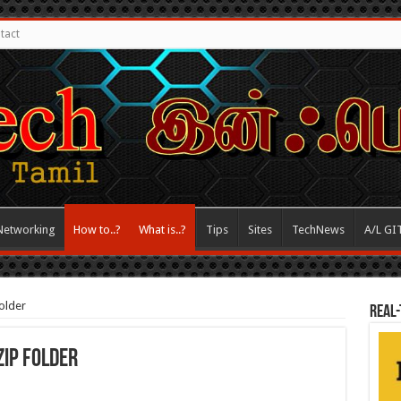
tact
Networking
How to..?
What is..?
Tips
Sites
TechNews
A/L GI
Folder
REAL-
p Folder