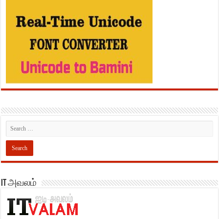
IT அவலம்