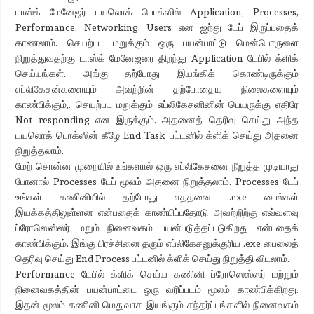
டாஸ்க் மேனேஜர் டயலொக் பொக்ஸில் Application, Processes,
Performance, Networking, Users என ஐந்து டேப் இருப்பதைக்
காணலாம். செயற்பட மறுக்கும் ஒரு பயன்பாட்டு மென்பொருளை
நிறுத்துவதற்கு டாஸ்க் மேனேஜரை திறந்து Application டேபில் க்ளிக்
செய்யுங்கள். அங்கு தற்போது இயங்கிக் கொண்டிருக்கும்
எப்லிகேசன்களையும் அவற்றின் தற்போதைய நிலைகளையும்
காண்பிக்கும்,. செயற்பட மறுக்கும் எப்லிகேசனினின் பெயருக்கு எதிரே
Not responding என இருக்கும். அதனைத் தெரிவு செய்து அந்த
டயலொக் பொக்ஸின் கீழே End Task பட்டனில் க்ளிக் செய்து அதனை
நிறுத்தலாம்.
மேற் சொன்ன முறையில் உங்களால் ஒரு எப்லிகேசனை நீறுத்த முடியாது
போனால் Processes டேப் மூலம் அதனை நிறுத்தலாம். Processes டேப்
உங்கள் கணினியில் தற்போது எததனை .exe பைல்கள்
இயக்கத்திலுள்ளன என்பதைக் காண்பிப்பதோடு அவற்றிற்கு எவ்வளவு
ப்ரோஸெஸ்ஸர் மறும் நினைவகம் பயன்படுத்தப்படுகிறது என்பதைக்
காண்பிக்கும். இங்கு பிரச்சினை தரும் எப்லிகேசனுக்குரிய .exe பைலைத்
தெரிவு செய்து End Process பட்டனில் க்ளிக் செய்து நிறுத்தி விடலாம்.
Performance டேபில் க்ளிக் செய்ய கணினி ப்ரோஸெஸ்ஸர் மற்றும்
நினைவகத்தின் பயன்பாட்டை ஒரு வரிப்படம் மூலம் காண்பிக்கிறது.
இதன் மூலம் கணினி மெதுவாக இயங்கும் சந்தர்ப்பங்களில் நினைவகம்