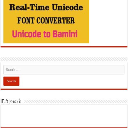
IT அவலம்