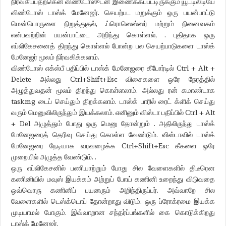
நிர்வகிப்பதற்கென விண்டோஸுடன் இணைக்கப்பட்டிருக்கும் யூட்டிலிடியே
விண்டோஸ் டாஸ்க் மேனேஜர். செயற்பட மறுக்கும் ஒரு பயன்பாட்டு
மென்பொருளை நிறுத்துதல், .ப்ரொஸெஸ்ஸர் மற்றும் நினைவகம்
என்பவற்றின் பயன்பாட்டை அறிந்து கொள்ளல், . புதிதாக ஒரு
எப்லிகேசனைத் திறந்து கொள்ளல் போன்ற பல செயற்பாடுகளை டாஸ்க்
மேனேஜர் மூலம் நிர்வகிக்கலாம்.
விண்டோஸ் எக்ஸ்பீ பதிப்பில் டாஸ்க் மேனேஜரை கீபோர்டில் Ctrl + Alt +
Delete அல்லது Ctrl+Shift+Esc விசைகளை ஒரே நேரத்தில்
அழுத்துவதன் மூலம் திறந்து கொள்ளலாம். அல்லது ரன் கமாண்டாக
taskmg டைப் செய்தும் திறக்கலாம். டாஸ்க் பாரில் ரைட் க்ளிக் செய்து
வரும் மெனுவிலிருந்தும் இயக்கலாம். எனினும் விஸ்டா பதிப்பில் Ctrl + Alt
+ Del அழுத்தும் போது ஒரு மெனு தோன்றும் . அதிலிருந்து டாஸ்க்
மேனேஜரைத் தெரிவு செய்து கொள்ள வேண்டும். விஸ்டாவில் டாஸ்க்
மேனேஜரை நேடியாக வரவழைக்க Ctrl+Shift+Esc கீகளை ஒரே
முறையில் அழுத்த வேண்டும். .
ஒரு எப்லிகேசனில் பணியாற்றும் போது சில வேளைகளில் திடீரென
கணினியில் மவுஸ் இயக்கம் அற்றுப் போய் கணினி உறைந்து விடுவதை
ஒவ்வொரு கணினிப் பயனரும் அறிந்திருப்பர். அவ்வாறே சில
வேளைகளில் டெஸ்க்டொப் தோன்றாது விடும். ஒரு ப்ரோக்ரமை இயக்க
முடியாமல் போகும். இவ்வாறான சந்தர்ப்பங்களில் கை கொடுக்கிறது
டாஸ்க் மேனேஜர்.