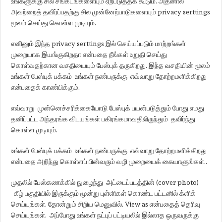
உங்களுக்கு சில சங்கடங்களையும் ஏற்படுத்தக் கூடும். அதனால்
அவற்றைத் தவிர்ப்பதற்கு சில முன்னேற்பாடுகளையும் privacy serttings
மூலம் செய்து கொள்ள முடியும்.
எனினும் இந்த privacy serttings இல் செய்யப்படும் மாற்றங்கள்
முறையாக இயங்குகிறதா என்பதை நீங்கள் உறுதி செய்து
கொள்வதற்கான வசதியையும் பேஸ்புக் தருகிறது. இந்த வசதியின் மூலம்
உங்கள் பேஸ்புக் பக்கம் உங்கள் நண்பருக்கு எவ்வாறு தோற்றமளிக்கிறது
என்பதைக் காண்பிக்கும்.
எவ்வாறு முன்னெச்சரிக்கையோடு பேஸ்புக் பயன்படுத்தும் போது எமது
தனிப்பட்ட அந்தரங்க விடயங்கள் பகிரங்கமாவதிலிருந்தும் தவிர்ந்து
கொள்ள முடியும்.
உங்கள் பேஸ்புக் பக்கம் உங்கள் நண்பருக்கு எவ்வாறு தோற்றமளிக்கிறது
என்பதை அறிந்து கொள்ளப் பின்வரும் வழி முறையைக் கையாளுங்கள்..
முதலில் பேஸ்கணக்கில் நுழைந்து அட்டைப்படத்தின் (cover photo)
கீழ் பகுதியில் இருக்கும் மூன்று புள்ளிகள் கொண்ட பட்டனில் க்ளிக்
செய்யுங்கள். தோன்றும் சிறிய மெனுவில். View as என்பதைத் தெரிவு
செய்யுங்கள். அப்போது உங்கள் நட்புப் பட்டியலில் இல்லாத ஒருவருக்கு