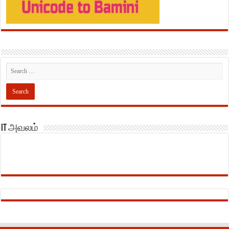
IT அவலம்