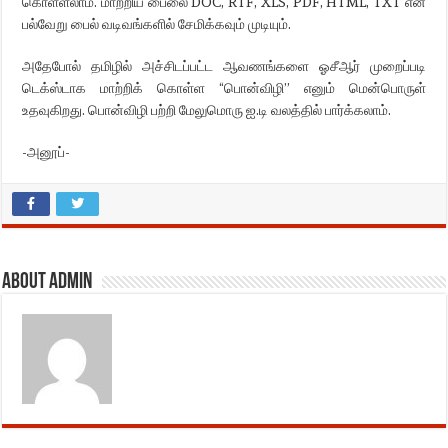
கொள்ளலாம். மாற்றிய பைலை DOC, RTF, XLS, PDF, HTML, TXT என
பல்வேறு பைல் வடிவங்களில் சேமிக்கவும் முடியும்.
அதேபோல் தமிழில் அச்சிடப்பட்ட ஆவணங்களை ஓசீஆர் முறைப்படி
டெக்ஸ்டாக மாற்றிக் கொள்ள “பொன்விழி” எனும் மென்பொருள்
உதவுகிறது. பொன்விழி பற்றி மேலுமொரு ஐ.டி வலத்தில் பார்க்கலாம்.
-அனூப்-
About admin