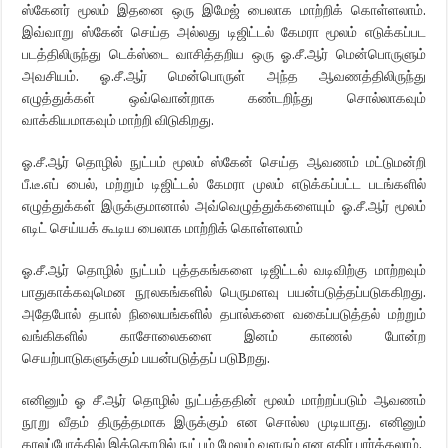
ஸ்கேனர் மூலம் இதனை ஒரு இமேஜ் பைலாக மாற்றிக் கொள்ளலாம்.
இவ்வாறு ஸ்கேன் செய்த அல்லது டிஜிட்டல் கேமரா மூலம் எடுக்கப்பட
படத்திலிருந்து டெக்ஸ்டை வாசித்தறிய ஒரு ஓ.சீ.ஆர் மென்பொருளும்
அவசியம். ஓ.சீ.ஆர் மென்பொருள் அந்த ஆவணத்திலிருந்து
எழுத்துக்கள் ஒவ்வொன்றாக கண்டறிந்து சொல்லாகவும்
வாக்கியமாகவும் மாற்றி விடுகிறது.
ஓ.சீ.ஆர் தொழில் நுட்பம் மூலம் ஸ்கேன் செய்த ஆவணம் மட்டுமன்றி
பீ.டீ.எப் பைல், மற்றும் டிஜிட்டல் கேமரா முலம் எடுக்கப்பட்ட படங்களில்
எழுத்துக்கள் இருக்குமானால் அவ்வெழுத்துக்களையும் ஓ.சீ.ஆர் மூலம்
எடிட் செய்யக் கூடிய பைலாக மாற்றிக் கொள்ளலாம்
ஓ.சீ.ஆர் தொழில் நுட்பம் புத்தகங்களை டிஜிட்டல் வடிவிற்கு மாற்றவும்
பாதுகாக்கவுமென நூலகங்களில் பெருமளவு பயன்படுத்தப்படுககிறது.
அதேபோல் தபால் நிலையங்களில் தபால்களை வகைப்படுத்தல் மற்றும்
வங்கிகளில் காசோலைகளை இனம் காணல் போன்ற
செயற்பாடுகளுக்கும் பயன்படுத்தப் படுBறது.
எனினும் ஓ சீ.ஆர் தொழில் நுட்பத்ததின் மூலம் மாற்றப்படும் ஆவணம்
நூறு வீதம் திருத்தமாக இருக்கும் என சொல்ல முடியாது. எனினும்
காலப்போக்கில் இத்தொழில் நுட்பம் மேலும் வளரும் என எதிர் பார்க்கலாம்.