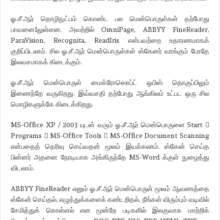
ஓ.சீ.ஆர் தொழிநுட்பம் கொண்ட பல மென்பொருள்கள் தற்போது
பாவனைIலுள்ளன. அவற்றில் OmniPage, ABBYY FineReader,
ParaVision, Recognita, ReadIris என்பவற்றை உதாரணமாகக்
குறிப்பிடலாம். சில ஓ.சீ.ஆர் மென்பொருள்கள் ஸ்கேனர் வாங்கும் போதே
இலவசமாகக் கிடைக்கும்.
ஓ.சீ.ஆர் மென்பொருள் மைக்ரோஸொப்ட் ஒபிஸ் தொகுப்பிலும்
இணைந்தே வருகிறது. இவ்வசதி தற்போது ஆங்கிலம் உட்பட ஒரு சில
மொழிகளுக்கே கிடைக்கிறது.
MS-Office XP / 2003 யுடன் வரும் ஓ.சீ.ஆர் மென்பொருளை Start 
Programs  MS-Office Tools  MS-Office Document Scanning
என்பதைத் தெரிவு செய்வதன் மூலம் இயக்கலாம். ஸ்கேன் செய்த
பின்னர் அதனை நேரடியாக அங்கிருந்தே MS-Word க்குள் நுழைத்து
விடலாம்.
ABBYY FineReader எனும் ஓ.சீ.ஆர் மென்பொருள் மூலம் ஆவணத்தை
ஸ்கேன் செய்தல், எழுத்துக்களைக் கண்டறிதல், நீங்கள் விரும்பும் வடிவில்
சேமித்துக் கொள்ளல் என மூன்றே படிகளில் இலகுவாக மாற்றிக்