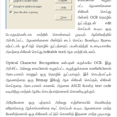
பட்ட ஆவணங்களை
ஸ்கேன் செய்து
பின்னர் OCR தொழில்
நுட்பத்துடன் edit
செய்யக் கூடிய ஒரு
டொகுயுமென்டாக மாற்றிக் கொள்ளவும் முடியும். ஆங்கிலத்தில்
அச்சிடப்பட்ட ஆவணங்களை மீண்டும் டைப் செய்ய வேண்டிய தேவை
ஏற்பட்டால் ஓ.சீ.ஆர் தொழில் நுட்பத்தைப் பயன்படுத்தி உடனடியாகவே
அவற்றை ஸ்கேன் செய்து (editable text) ஆக மாற்றி விடலாம்.
Optical Character Recognition என்பதன் சுருக்கமே OCR. இது
அச்சிட்ட அல்லது கையினால் எழுதப்பட்ட எழுத்துக்களை கணினியினால்
அடையாளம் காணும் ஒரு தொழில் நுட்பமாகும். இச் செயற்பாட்டில்
ஆவணத்தை ஒரு Bitmap இமேஜ் ஆக ஸ்கேன் செய்தல், ஸ்கேன்
செய்ததை அடையாளம் காணல், அதனை ASCII போன்ற text code
வடிவிற்கு மாற்றல் ஆகிய செயற்பாடுகளைக் கொண்டிருக்கும்.
அதேவேளை ஒரு புத்தகம் அல்லது சஞ்சிகையில் வெளிவந்த
ஏதோவொரு ஆக்கமொன்றை எடிட் செய்யக் கூடிய ஆவணமாக மாற்ற
வேண்டுமனால் ஒரு ஸ்கேனர் மட்டும் கொண்டு இதனை மாற்ற முடியாது.