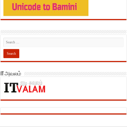
IT அவலம்