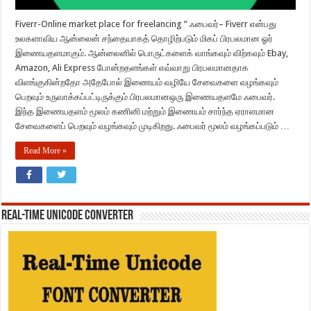
Fiverr-Online market place for freelancing ” ஃபைவர்– Fiverr என்பது
உலகளாவிய ஆன்லைன் சந்தையாகத் தொழிற்படும் மிகப் பிரபலமான ஓர்
இணையதளமாகும். ஆன்லைனில் பொருட்களைக் வாங்கவும் விற்கவும் Ebay,
Amazon, Ali Express போன்றதளங்கள் எவ்வாறு பிரபலமானதாக
விளங்குகின்றதோ அதேபோல் இணையம் வழியே சேவைகளை வழங்கவும்
பெறவும் உருவாக்கப்பட்டிருக்கும் பிரபலமானஒரு இணையதளமே ஃபைவர்.
இந்த இணையதளம் மூலம் கணினி மற்றும் இணையம் சார்ந்த ஏராளமான
சேவைகளைப் பெறவும் வழங்கவும் முடிகிறது. ஃபைவர் மூலம் வழங்கப்படும் …
Read More »
REAL-TIME UNICODE CONVERTER