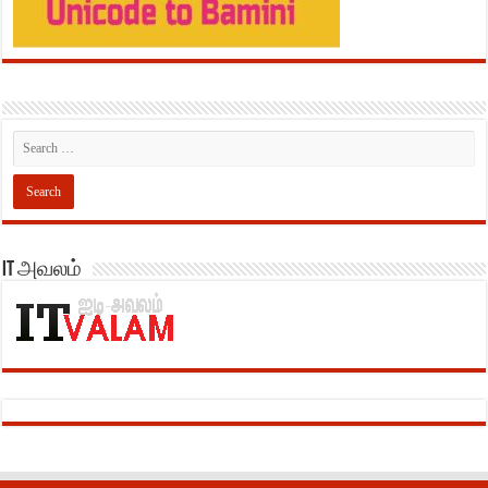
IT அவலம்