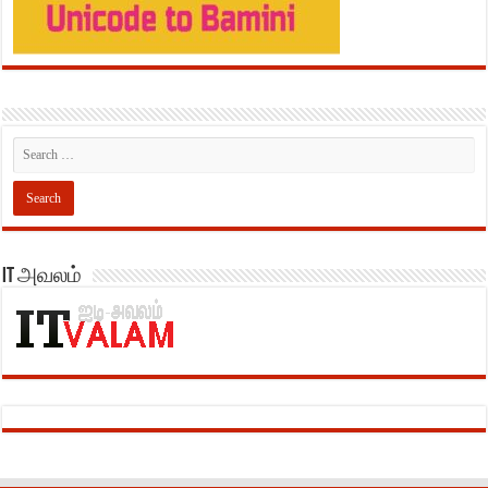
IT அவலம்