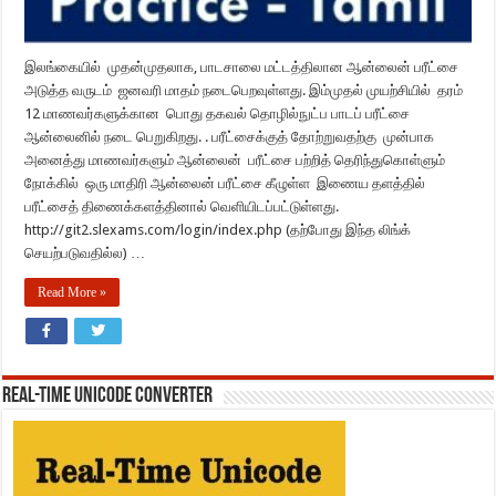
இலங்கையில் முதன்முதலாக, பாடசாலை மட்டத்திலான ஆன்லைன் பரீட்சை
அடுத்த வருடம் ஜனவரி மாதம் நடைபெறவுள்ளது. இம்முதல் முயற்சியில் தரம்
12 மாணவர்களுக்கான பொது தகவல் தொழில்நுட்ப பாடப் பரீட்சை
ஆன்லைனில் நடை பெறுகிறது. . பரீட்சைக்குத் தோற்றுவதற்கு முன்பாக
அனைத்து மாணவர்களும் ஆன்லைன் பரீட்சை பற்றித் தெரிந்துகொள்ளும்
நோக்கில் ஒரு மாதிரி ஆன்லைன் பரீட்சை கீழுள்ள இணைய தளத்தில்
பரீட்சைத் திணைக்களத்தினால் வெளியிடப்பட்டுள்ளது.
http://git2.slexams.com/login/index.php (தற்போது இந்த லிங்க்
செயற்படுவதில்ல) …
Read More »
REAL-TIME UNICODE CONVERTER