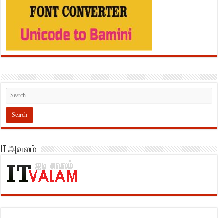
IT அவலம்