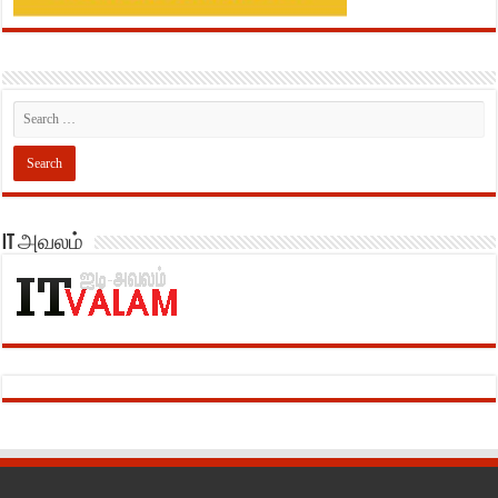
IT அவலம்